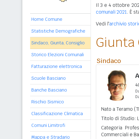
Il 3 e 4 ottobre 202
comunali 2021
. È s
Home Comune
Vedi l'
archivio stor
Statistiche Demografiche
Giunta
Sindaco, Giunta, Consiglio
Storico Elezioni Comunali
Sindaco
Fatturazione elettronica
A
Scuole Basciano
4
Banche Basciano
Da
D
Rischio Sismico
Nato a Teramo (TE
Classificazione Climatica
Titolo di Studio:
Comuni Limitrofi
Categoria Profes
Commerciali e Ba
Mappa e Stradario