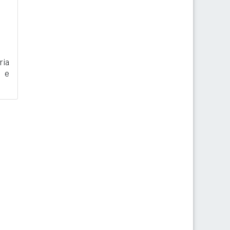
ria
i e