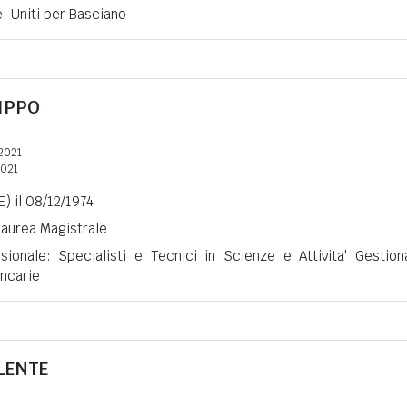
e: Uniti per Basciano
LIPPO
2021
2021
) il 08/12/1974
 Laurea Magistrale
sionale: Specialisti e Tecnici in Scienze e Attivita' Gestiona
ncarie
LENTE