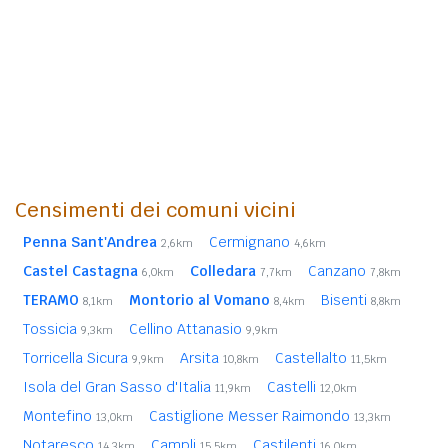
Censimenti dei comuni vicini
Penna Sant'Andrea
Cermignano
2,6km
4,6km
Castel Castagna
Colledara
Canzano
6,0km
7,7km
7,8km
TERAMO
Montorio al Vomano
Bisenti
8,1km
8,4km
8,8km
Tossicia
Cellino Attanasio
9,3km
9,9km
Torricella Sicura
Arsita
Castellalto
9,9km
10,8km
11,5km
Isola del Gran Sasso d'Italia
Castelli
11,9km
12,0km
Montefino
Castiglione Messer Raimondo
13,0km
13,3km
Notaresco
Campli
Castilenti
14,3km
15,5km
16,0km