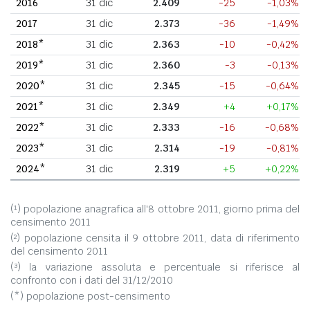
2016
31 dic
2.409
-25
-1,03%
2017
31 dic
2.373
-36
-1,49%
2018*
31 dic
2.363
-10
-0,42%
2019*
31 dic
2.360
-3
-0,13%
2020*
31 dic
2.345
-15
-0,64%
2021*
31 dic
2.349
+4
+0,17%
2022*
31 dic
2.333
-16
-0,68%
2023*
31 dic
2.314
-19
-0,81%
2024*
31 dic
2.319
+5
+0,22%
(¹) popolazione anagrafica all'8 ottobre 2011, giorno prima del
censimento 2011
(²) popolazione censita il 9 ottobre 2011, data di riferimento
del censimento 2011
(³) la variazione assoluta e percentuale si riferisce al
confronto con i dati del 31/12/2010
(*) popolazione post-censimento