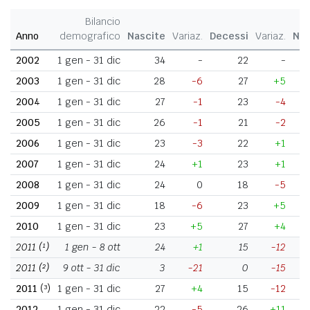
Bilancio
Anno
demografico
Nascite
Variaz.
Decessi
Variaz.
Nat
2002
1 gen - 31 dic
34
-
22
-
2003
1 gen - 31 dic
28
-6
27
+5
2004
1 gen - 31 dic
27
-1
23
-4
2005
1 gen - 31 dic
26
-1
21
-2
2006
1 gen - 31 dic
23
-3
22
+1
2007
1 gen - 31 dic
24
+1
23
+1
2008
1 gen - 31 dic
24
0
18
-5
2009
1 gen - 31 dic
18
-6
23
+5
2010
1 gen - 31 dic
23
+5
27
+4
2011
(¹)
1 gen - 8 ott
24
+1
15
-12
2011
(²)
9 ott - 31 dic
3
-21
0
-15
2011
(³)
1 gen - 31 dic
27
+4
15
-12
2012
1 gen - 31 dic
22
-5
26
+11