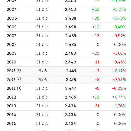
2003
31 dic
2.400
+7
+0,29%
2004
31 dic
2.453
+53
+2,21%
2005
31 dic
2.488
+35
+1,43%
2006
31 dic
2.498
+10
+0,40%
2007
31 dic
2.485
-13
-0,52%
2008
31 dic
2.485
0
0,00%
2009
31 dic
2.460
-25
-1,01%
2010
31 dic
2.449
-11
-0,45%
2011
(¹)
8 ott
2.446
-3
-0,12%
2011
(²)
9 ott
2.438
-8
-0,33%
2011
(³)
31 dic
2.447
-2
-0,08%
2012
31 dic
2.465
+18
+0,74%
2013
31 dic
2.434
-31
-1,26%
2014
31 dic
2.434
0
0,00%
2015
31 dic
2.434
0
0,00%