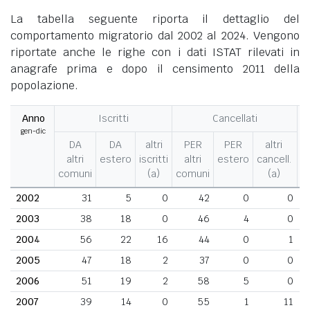
La tabella seguente riporta il dettaglio del
comportamento migratorio dal 2002 al 2024. Vengono
riportate anche le righe con i dati ISTAT rilevati in
anagrafe prima e dopo il censimento 2011 della
popolazione.
Anno
Iscritti
Cancellati
gen-dic
M
DA
DA
altri
PER
PER
altri
altri
estero
iscritti
altri
estero
cancell.
comuni
(a)
comuni
(a)
2002
31
5
0
42
0
0
2003
38
18
0
46
4
0
2004
56
22
16
44
0
1
2005
47
18
2
37
0
0
2006
51
19
2
58
5
0
2007
39
14
0
55
1
11