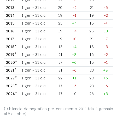
2013
1 gen - 31 dic
20
-2
21
-5
2014
1 gen - 31 dic
19
-1
19
-2
2015
1 gen - 31 dic
23
+4
15
-4
2016
1 gen - 31 dic
19
-4
28
+13
2017
1 gen - 31 dic
9
-10
21
-7
2018*
1 gen - 31 dic
13
+4
18
-3
2019*
1 gen - 31 dic
21
+8
16
-2
2020*
1 gen - 31 dic
27
+6
15
-1
2021*
1 gen - 31 dic
21
-6
23
+8
2022*
1 gen - 31 dic
22
+1
29
+6
2023*
1 gen - 31 dic
17
-5
23
-6
2024*
1 gen - 31 dic
17
0
26
+3
(¹) bilancio demografico pre-censimento 2011 (dal 1 gennaio
al 8 ottobre)