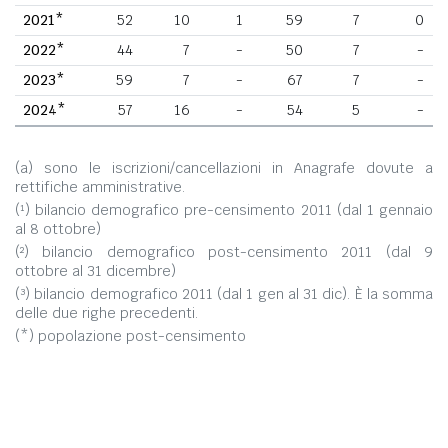
2021*
52
10
1
59
7
0
2022*
44
7
-
50
7
-
2023*
59
7
-
67
7
-
2024*
57
16
-
54
5
-
(a) sono le iscrizioni/cancellazioni in Anagrafe dovute a
rettifiche amministrative.
(¹) bilancio demografico pre-censimento 2011 (dal 1 gennaio
al 8 ottobre)
(²) bilancio demografico post-censimento 2011 (dal 9
ottobre al 31 dicembre)
(³) bilancio demografico 2011 (dal 1 gen al 31 dic). È la somma
delle due righe precedenti.
(*) popolazione post-censimento