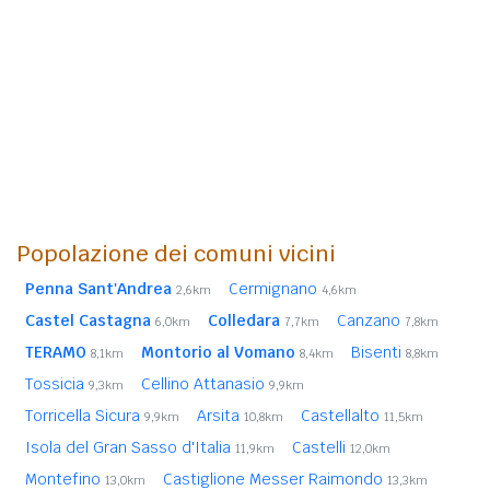
Popolazione dei comuni vicini
Penna Sant'Andrea
Cermignano
2,6km
4,6km
Castel Castagna
Colledara
Canzano
6,0km
7,7km
7,8km
TERAMO
Montorio al Vomano
Bisenti
8,1km
8,4km
8,8km
Tossicia
Cellino Attanasio
9,3km
9,9km
Torricella Sicura
Arsita
Castellalto
9,9km
10,8km
11,5km
Isola del Gran Sasso d'Italia
Castelli
11,9km
12,0km
Montefino
Castiglione Messer Raimondo
13,0km
13,3km