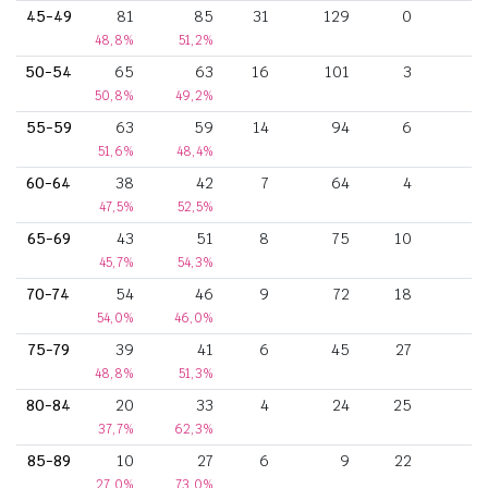
45-49
81
85
31
129
0
48,8%
51,2%
50-54
65
63
16
101
3
50,8%
49,2%
55-59
63
59
14
94
6
51,6%
48,4%
60-64
38
42
7
64
4
47,5%
52,5%
65-69
43
51
8
75
10
45,7%
54,3%
70-74
54
46
9
72
18
54,0%
46,0%
75-79
39
41
6
45
27
48,8%
51,3%
80-84
20
33
4
24
25
37,7%
62,3%
85-89
10
27
6
9
22
27,0%
73,0%