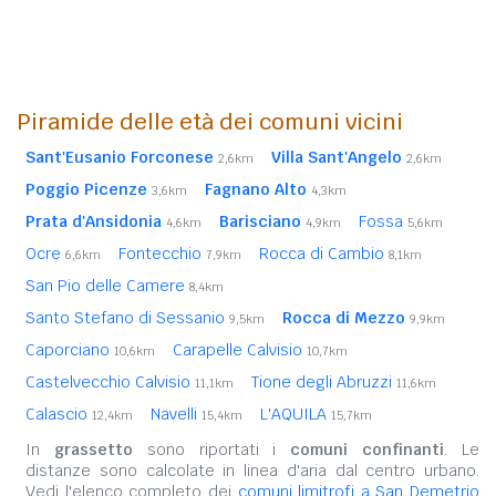
Piramide delle età dei comuni vicini
Sant'Eusanio Forconese
Villa Sant'Angelo
2,6km
2,6km
Poggio Picenze
Fagnano Alto
3,6km
4,3km
Prata d'Ansidonia
Barisciano
Fossa
4,6km
4,9km
5,6km
Ocre
Fontecchio
Rocca di Cambio
6,6km
7,9km
8,1km
San Pio delle Camere
8,4km
Santo Stefano di Sessanio
Rocca di Mezzo
9,5km
9,9km
Caporciano
Carapelle Calvisio
10,6km
10,7km
Castelvecchio Calvisio
Tione degli Abruzzi
11,1km
11,6km
Calascio
Navelli
L'AQUILA
12,4km
15,4km
15,7km
In
grassetto
sono riportati i
comuni confinanti
. Le
distanze sono calcolate in linea d'aria dal centro urbano.
Vedi l'elenco completo dei
comuni limitrofi a San Demetrio