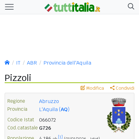
IT
ABR
Provincia dell'Aquila
Pizzoli
Modifica
Condividi
Regione
Abruzzo
Provincia
L'Aquila (
AQ
)
Codice Istat
066072
Cod.catastale
G726
[1]
Popolazione
4.186
ab.
(01/01/2026 - Istat)