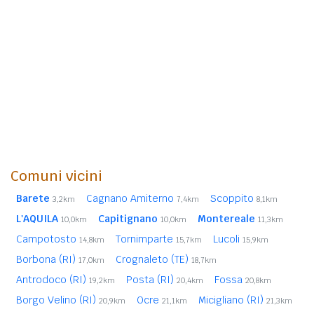
Comuni vicini
Barete
Cagnano Amiterno
Scoppito
3,2km
7,4km
8,1km
L'AQUILA
Capitignano
Montereale
10,0km
10,0km
11,3km
Campotosto
Tornimparte
Lucoli
14,8km
15,7km
15,9km
Borbona (RI)
Crognaleto (TE)
17,0km
18,7km
Antrodoco (RI)
Posta (RI)
Fossa
19,2km
20,4km
20,8km
Borgo Velino (RI)
Ocre
Micigliano (RI)
20,9km
21,1km
21,3km