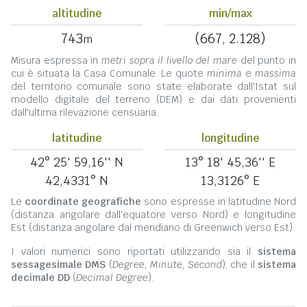
altitudine
min/max
743
(667, 2.128)
m
Misura espressa in
metri sopra il livello del mare
del punto in
cui è situata la Casa Comunale. Le quote
minima
e
massima
del territorio comunale sono state elaborate dall'Istat sul
modello digitale del terreno (DEM) e dai dati provenienti
dall'ultima rilevazione censuaria.
latitudine
longitudine
42° 25' 59,16'' N
13° 18' 45,36'' E
42,4331° N
13,3126° E
Le
coordinate geografiche
sono espresse in latitudine Nord
(distanza angolare dall'equatore verso Nord) e longitudine
Est (distanza angolare dal meridiano di Greenwich verso Est).
I valori numerici sono riportati utilizzando sia il
sistema
sessagesimale DMS
(
Degree, Minute, Second
), che il
sistema
decimale DD
(
Decimal Degree
).