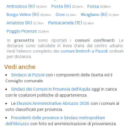
Antrodoco (RI)
Posta (RI)
Fossa
19,2km
20,4km
20,8km
Borgo Velino (RI)
Ocre
Micigliano (RI)
20,9km
21,1km
21,3km
Amatrice (RI)
Pietracamela (TE)
21,7km
22,4km
Poggio Picenze
22,6km
In
grassetto
sono riportati i
comuni confinanti
. Le
distanze sono calcolate in linea d'aria dal centro urbano.
Vedi l'elenco completo dei
comuni limitrofi a Pizzoli
ordinati
per distanza.
Vedi anche
Sindaco di Pizzoli
con i componenti della Giunta ed il
Consiglio comunale.
Sindaci dei Comuni in Provincia dell'Aquila
oggi in carica
con le coalizioni politiche di appartenenza.
Le
Elezioni Amministrative Abruzzo 2026
con i comuni al
voto classificati per provincia.
Presidenti delle province e Sindaci metropolitani
dell'Abruzzo
con foto ed amministrazione di provenienza.