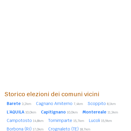
Storico elezioni dei comuni vicini
Barete
Cagnano Amiterno
Scoppito
3,2km
7,4km
8,1km
L'AQUILA
Capitignano
Montereale
10,0km
10,0km
11,3km
Campotosto
Tornimparte
Lucoli
14,8km
15,7km
15,9km
Borbona (RI)
Crognaleto (TE)
17,0km
18,7km