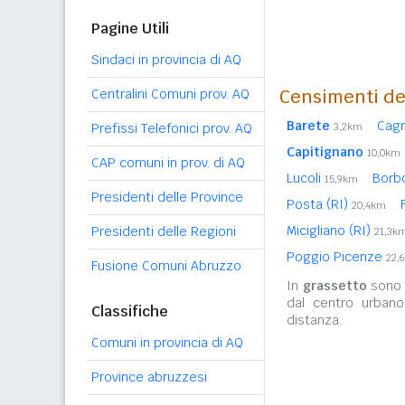
Pagine Utili
Sindaci in provincia di AQ
Censimenti de
Centralini Comuni prov. AQ
Barete
Cag
Prefissi Telefonici prov. AQ
3,2km
Capitignano
10,0km
CAP comuni in prov. di AQ
Lucoli
Borb
15,9km
Presidenti delle Province
Posta (RI)
20,4km
Micigliano (RI)
Presidenti delle Regioni
21,3k
Poggio Picenze
22,
Fusione Comuni Abruzzo
In
grassetto
sono r
dal centro urbano
Classifiche
distanza.
Comuni in provincia di AQ
Province abruzzesi