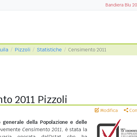
Bandiera Blu 2
uila
Pizzoli
Statistiche
Censimento 2011
to 2011 Pizzoli
Modifica
Cond
 generale della Popolazione e delle
revemente
Censimento 2011
, è stata la
suaria operata dall'Istat che ha