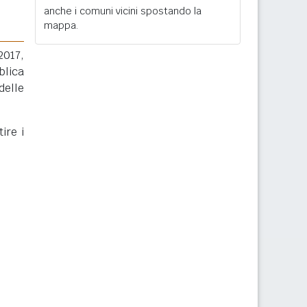
anche i comuni vicini spostando la
mappa.
2017,
blica
delle
ire i