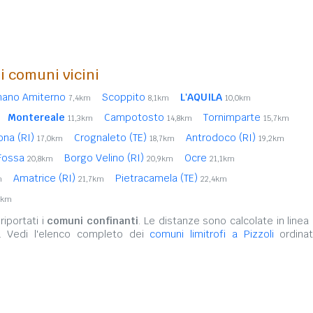
i comuni vicini
nano Amiterno
Scoppito
L'AQUILA
7,4km
8,1km
10,0km
Montereale
Campotosto
Tornimparte
11,3km
14,8km
15,7km
ona (RI)
Crognaleto (TE)
Antrodoco (RI)
17,0km
18,7km
19,2km
Fossa
Borgo Velino (RI)
Ocre
20,8km
20,9km
21,1km
Amatrice (RI)
Pietracamela (TE)
m
21,7km
22,4km
6km
iportati i
comuni confinanti
. Le distanze sono calcolate in linea 
. Vedi l'elenco completo dei
comuni limitrofi a Pizzoli
ordinat