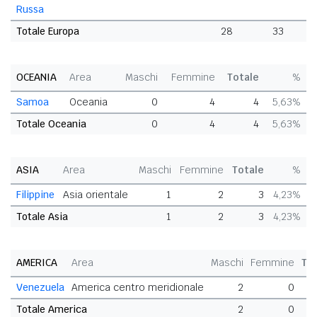
Russa
Totale Europa
28
33
OCEANIA
Area
Maschi
Femmine
Totale
%
Samoa
Oceania
0
4
4
5,63%
Totale Oceania
0
4
4
5,63%
ASIA
Area
Maschi
Femmine
Totale
%
Filippine
Asia orientale
1
2
3
4,23%
Totale Asia
1
2
3
4,23%
AMERICA
Area
Maschi
Femmine
To
Venezuela
America centro meridionale
2
0
Totale America
2
0