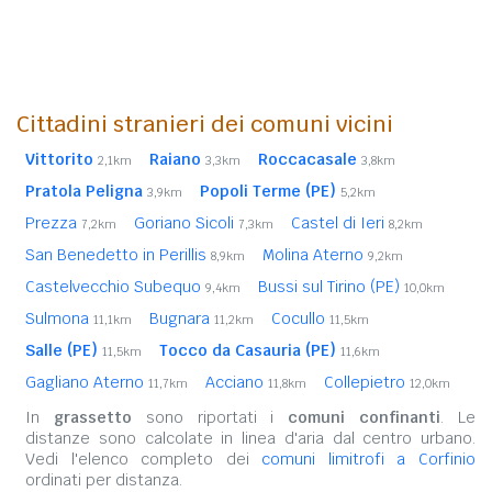
Cittadini stranieri dei comuni vicini
Vittorito
Raiano
Roccacasale
2,1km
3,3km
3,8km
Pratola Peligna
Popoli Terme (PE)
3,9km
5,2km
Prezza
Goriano Sicoli
Castel di Ieri
7,2km
7,3km
8,2km
San Benedetto in Perillis
Molina Aterno
8,9km
9,2km
Castelvecchio Subequo
Bussi sul Tirino (PE)
9,4km
10,0km
Sulmona
Bugnara
Cocullo
11,1km
11,2km
11,5km
Salle (PE)
Tocco da Casauria (PE)
11,5km
11,6km
Gagliano Aterno
Acciano
Collepietro
11,7km
11,8km
12,0km
In
grassetto
sono riportati i
comuni confinanti
. Le
distanze sono calcolate in linea d'aria dal centro urbano.
Vedi l'elenco completo dei
comuni limitrofi a Corfinio
ordinati per distanza.