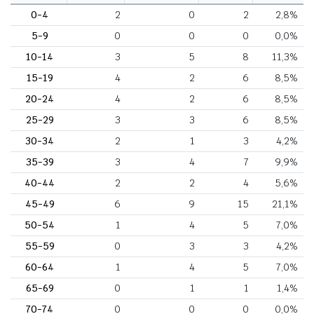
0-4
2
0
2
2,8%
5-9
0
0
0
0,0%
10-14
3
5
8
11,3%
15-19
4
2
6
8,5%
20-24
4
2
6
8,5%
25-29
3
3
6
8,5%
30-34
2
1
3
4,2%
35-39
3
4
7
9,9%
40-44
2
2
4
5,6%
45-49
6
9
15
21,1%
50-54
1
4
5
7,0%
55-59
0
3
3
4,2%
60-64
1
4
5
7,0%
65-69
0
1
1
1,4%
70-74
0
0
0
0,0%