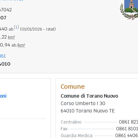
67042
207
[1]
.440
ab.
(01/01/2026 - Istat)
0,22
km²
40,94
ab./
km²
861
4010
Comune
oni
Comune di Torano Nuovo
Corso Umberto I 30
64010 Torano Nuovo TE
0861 82
Centralino
0861 810
Fax
0861 440
Guardia Medica