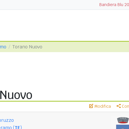
Bandiera Blu 2
amo
Torano Nuovo
 Nuovo
Modifica
Cond
bruzzo
eramo (
TE
)