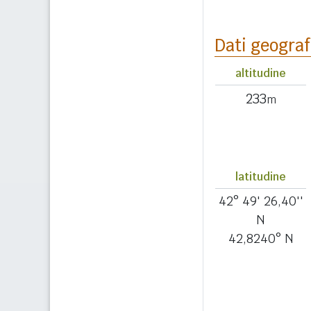
Dati geograf
altitudine
233
m
latitudine
42° 49' 26,40''
N
42,8240° N