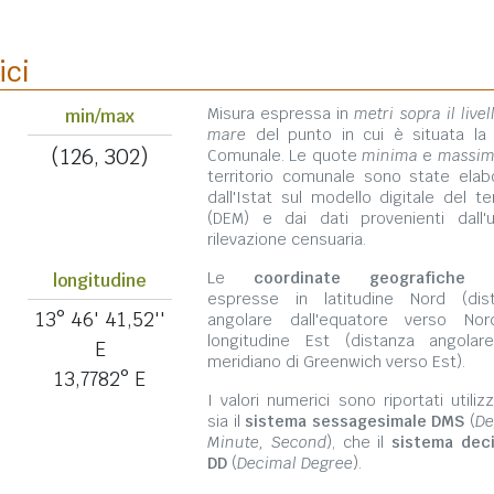
ici
Misura espressa in
metri sopra il livel
min/max
mare
del punto in cui è situata la
(126, 302)
Comunale. Le quote
minima
e
massi
territorio comunale sono state elab
dall'Istat sul modello digitale del te
(DEM) e dai dati provenienti dall'u
rilevazione censuaria.
Le
coordinate geografiche
s
longitudine
espresse in latitudine Nord (dis
13° 46' 41,52''
angolare dall'equatore verso No
longitudine Est (distanza angolar
E
meridiano di Greenwich verso Est).
13,7782° E
I valori numerici sono riportati utili
sia il
sistema sessagesimale DMS
(
De
Minute, Second
), che il
sistema dec
DD
(
Decimal Degree
).