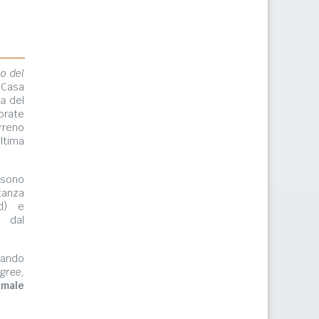
lo del
 Casa
ma
del
orate
rreno
ltima
ono
tanza
rd) e
e dal
zzando
gree,
imale