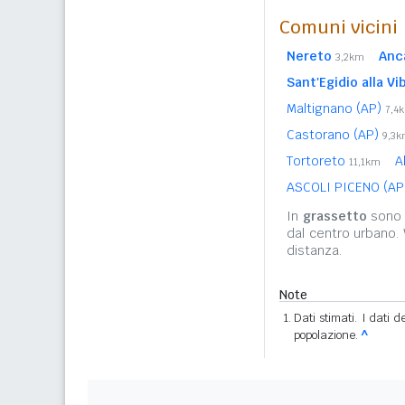
Comuni vicini
Nereto
Anc
3,2km
Sant'Egidio alla Vi
Maltignano (AP)
7,4
Castorano (AP)
9,3
Tortoreto
A
11,1km
ASCOLI PICENO (A
In
grassetto
sono r
dal centro urbano.
distanza.
Note
Dati stimati. I dati 
popolazione.
^