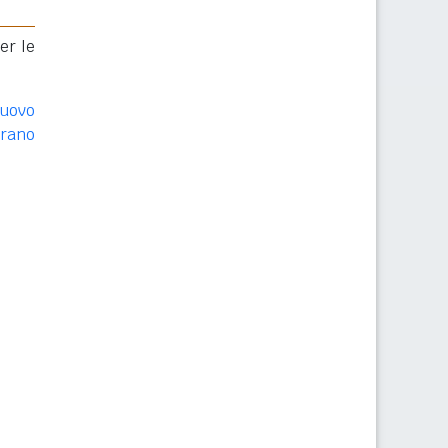
er le
Nuovo
orano