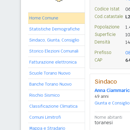
Codice Istat
0
Cod.catastale
L
Home Comune
Popolazione
1
Statistiche Demografiche
Superficie
1
Sindaco, Giunta, Consiglio
Densità
1
Storico Elezioni Comunali
Prefisso
0
CAP
6
Fatturazione elettronica
Scuole Torano Nuovo
Sindaco
Banche Torano Nuovo
Anna Ciammaric
Rischio Sismico
49 anni
Giunta e Consiglio
Classificazione Climatica
Comuni Limitrofi
Nome abitanti
toranesi
Mappa e Stradario