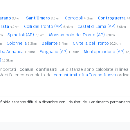
arano
Sant'Omero
Corropoli
Controguerra
3,4km
3,6km
4,5km
4
brata
Colli del Tronto (AP)
Castel di Lama (AP)
4,9km
6,4km
6,6km
Spinetoli (AP)
Monsampolo del Tronto (AP)
km
7,6km
8,3km
Colonnella
Bellante
Civitella del Tronto
km
9,3km
9,4km
10,2km
lba Adriatica
Folignano (AP)
Monteprandone (AP)
11,2km
11,7km
12
P)
12,3km
iportati i
comuni confinanti
. Le distanze sono calcolate in linea 
 Vedi l'elenco completo dei
comuni limitrofi a Torano Nuovo
ordina
definitivi saranno diffusi a dicembre con i risultati del Censimento permanent