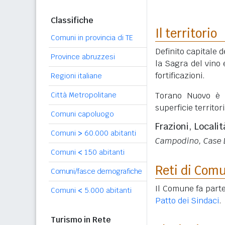
Classifiche
Il territorio
Comuni in provincia di TE
Definito capitale d
Province abruzzesi
la Sagra del vino 
fortificazioni.
Regioni italiane
Torano Nuovo è 
Città Metropolitane
superficie territori
Comuni capoluogo
Frazioni, Localit
Comuni
>
60.000 abitanti
Campodino, Case Luc
Comuni
<
150 abitanti
Reti di Com
Comuni/fasce demografiche
Il Comune fa parte
Comuni
<
5.000 abitanti
Patto dei Sindaci
.
Turismo in Rete