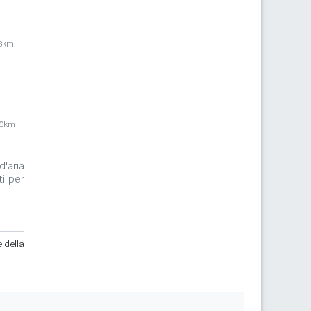
,8km
,0km
d'aria
ti per
e della