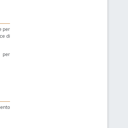
re per
ce di
per
mento