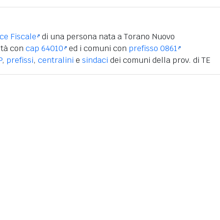
ice Fiscale
di una persona nata a Torano Nuovo
ità con
cap 64010
ed i comuni con
prefisso 0861
P
,
prefissi
,
centralini
e
sindaci
dei comuni della prov. di TE