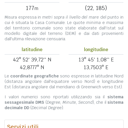
177
(22, 185)
m
Misura espressa in
metri sopra il livello del mare
del punto in
cui è situata la Casa Comunale. Le quote
minima
e
massima
del territorio comunale sono state elaborate dall'Istat sul
modello digitale del terreno (DEM) e dai dati provenienti
dall'ultima rilevazione censuaria.
latitudine
longitudine
42° 52' 39,72'' N
13° 45' 1,08'' E
42,8777° N
13,7503° E
Le
coordinate geografiche
sono espresse in latitudine Nord
(distanza angolare dall'equatore verso Nord) e longitudine
Est (distanza angolare dal meridiano di Greenwich verso Est).
I valori numerici sono riportati utilizzando sia il
sistema
sessagesimale DMS
(
Degree, Minute, Second
), che il
sistema
decimale DD
(
Decimal Degree
).
Servizi utili