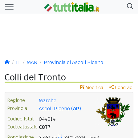
IT
MAR
Provincia di Ascoli Piceno
Colli del Tronto
Modifica
Condividi
Regione
Marche
Provincia
Ascoli Piceno (
AP
)
Codice Istat
044014
Cod.catastale
C877
[1]
Popolazione
3.681
ab.
(01/01/2026 - Istat)