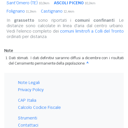
Sant'Omero (TE)
ASCOLI PICENO
10,0km
10,3km
Folignano
Castignano
11,3km
12,4km
In
grassetto
sono riportati i
comuni confinanti
. Le
distanze sono calcolate in linea d'aria dal centro urbano.
Vedi l'elenco completo dei
comuni limitrofi a Colli del Tronto
ordinati per distanza.
Note
Dati stimati. I dati definitivi saranno diffusi a dicembre con i risultati
del Censimento permanente della popolazione.
^
Note Legali
Privacy Policy
CAP Italia
Calcolo Codice Fiscale
Strumenti
Contattaci