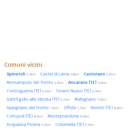
Comuni vicini
Spinetoli
Castel di Lama
Castorano
2,4km
2,8km
2,9km
Monsampolo del Tronto
Ancarano (TE)
4,3km
4,6km
Controguerra (TE)
Torano Nuovo (TE)
6,1km
6,4km
Sant'Egidio alla Vibrata (TE)
Maltignano
6,7km
7,0km
Appignano del Tronto
Offida
Nereto (TE)
7,6km
7,7km
8,4km
Corropoli (TE)
Monteprandone
8,5km
9,0km
Acquaviva Picena
Colonnella (TE)
9,3km
9,7km