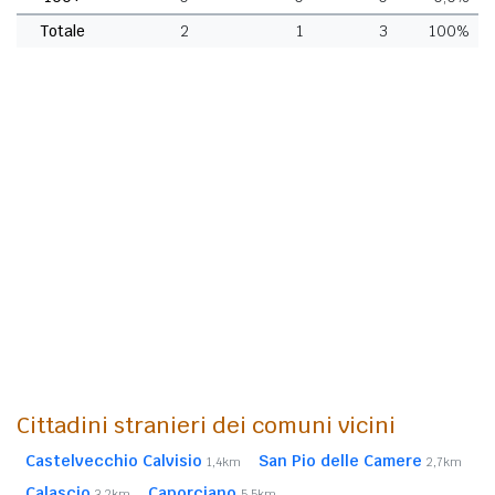
Totale
2
1
3
100%
Cittadini stranieri dei comuni vicini
Castelvecchio Calvisio
San Pio delle Camere
1,4km
2,7km
Calascio
Caporciano
3,2km
5,5km