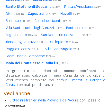
Santo Stefano di Sessanio
Prata d'Ansidonia
6,0km
6,7km
Ofena
Capestrano
Navelli
6,8km
7,5km
7,7km
Barisciano
Castel del Monte
8,1km
8,2km
Villa Santa Lucia degli Abruzzi
Fontecchio
8,5km
10,1km
Fagnano Alto
San Demetrio ne' Vestini
10,4km
10,7km
Tione degli Abruzzi
Collepietro
11,4km
11,6km
Poggio Picenze
Villa Sant'Angelo
12,0km
12,6km
Sant'Eusanio Forconese
13,3km
Isola del Gran Sasso d'Italia (TE)
23,1km
In
grassetto
sono riportati i
comuni confinanti
. Le
distanze sono calcolate in linea d'aria dal centro urbano.
Vedi l'elenco completo dei
comuni limitrofi a Carapelle
Calvisio
ordinati per distanza.
Vedi anche
Cittadini stranieri nella Provincia dell'Aquila
con i paesi di
provenienza.