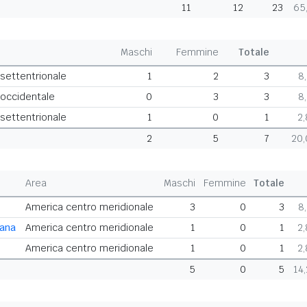
11
12
23
65
Maschi
Femmine
Totale
 settentrionale
1
2
3
8
 occidentale
0
3
3
8
 settentrionale
1
0
1
2
2
5
7
20
Area
Maschi
Femmine
Totale
America centro meridionale
3
0
3
8
cana
America centro meridionale
1
0
1
2
America centro meridionale
1
0
1
2
5
0
5
14