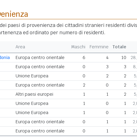
venienza
dei paesi di provenienza dei cittadini stranieri residenti divis
rtenenza ed ordinato per numero di residenti.
Area
Maschi
Femmine
Totale
donia
Europa centro orientale
6
4
10
28
Europa centro orientale
0
3
3
8
Unione Europea
0
2
2
5
Europa centro orientale
2
0
2
5
Altri paesi europei
1
1
2
5
Unione Europea
1
0
1
2
Unione Europea
1
0
1
2
Europa centro orientale
0
1
1
2
Europa centro orientale
0
1
1
2