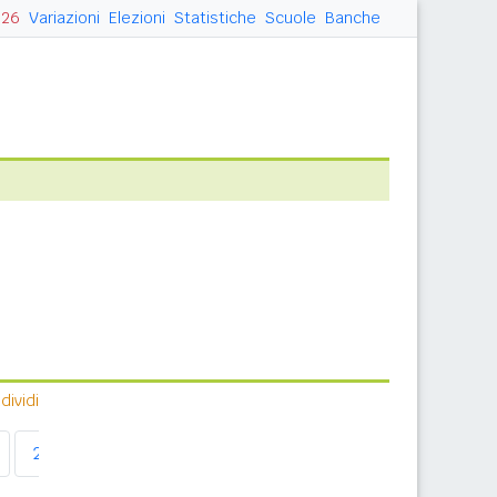
026
Variazioni
Elezioni
Statistiche
Scuole
Banche
ividi
2011
2012
2013
2014
2015
2016