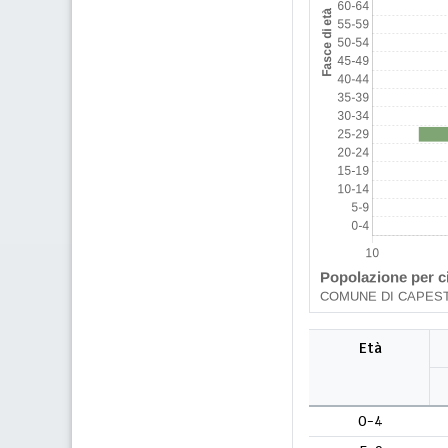
Età
0-4