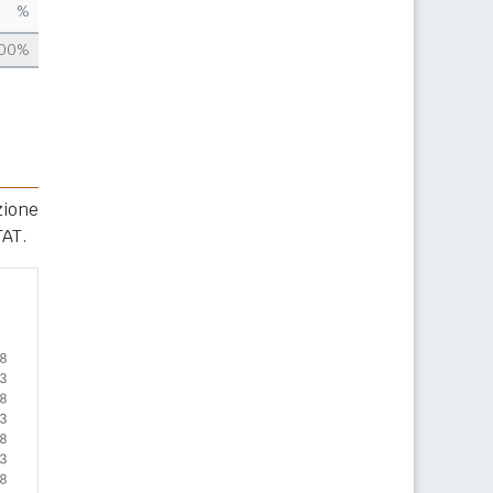
%
,00%
zione
TAT.