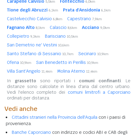
Carapelle Calvisio
Fontecchio
5,5km
6,0km
Tione degli Abruzzi
Prata d'Ansidonia
6,1km
6,1km
Castelvecchio Calvisio
Capestrano
6,8km
7,9km
Fagnano Alto
Calascio
Acciano
8,1km
8,6km
9,0km
Collepietro
Barisciano
9,3km
10,5km
San Demetrio ne' Vestini
10,6km
Santo Stefano di Sessanio
Secinaro
10,7km
10,9km
Ofena
San Benedetto in Perillis
10,9km
10,9km
Villa Sant'Angelo
Molina Aterno
11,4km
12,4km
In
grassetto
sono riportati i
comuni confinanti
. Le
distanze sono calcolate in linea d'aria dal centro urbano.
Vedi l'elenco completo dei
comuni limitrofi a Caporciano
ordinati per distanza.
Vedi anche
Cittadini stranieri nella Provincia dell'Aquila
con i paesi di
provenienza.
Banche Caporciano
con indirizzo e codici ABI e CAB degli