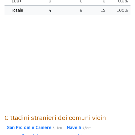
100+
0
0
0
0,0%
Totale
4
8
12
100%
Cittadini stranieri dei comuni vicini
San Pio delle Camere
Navelli
4,1km
4,8km