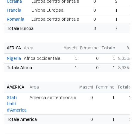
Ucraina
Europa centro orientale
0
2
Francia
Unione Europea
0
1
Romania
Europa centro orientale
0
1
Totale Europa
3
7
1
AFRICA
Area
Maschi
Femmine
Totale
%
Nigeria
Africa occidentale
1
0
1
8,33%
Totale Africa
1
0
1
8,33%
AMERICA
Area
Maschi
Femmine
Totale
Stati
America settentrionale
0
1
1
Uniti
d'America
Totale America
0
1
1