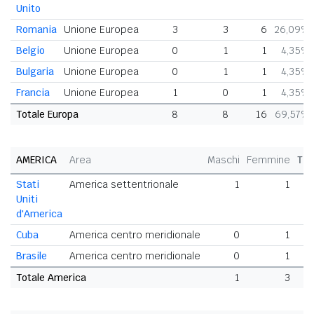
Unito
Romania
Unione Europea
3
3
6
26,09%
Belgio
Unione Europea
0
1
1
4,35%
Bulgaria
Unione Europea
0
1
1
4,35%
Francia
Unione Europea
1
0
1
4,35%
Totale Europa
8
8
16
69,57%
AMERICA
Area
Maschi
Femmine
Tot
Stati
America settentrionale
1
1
Uniti
d'America
Cuba
America centro meridionale
0
1
Brasile
America centro meridionale
0
1
Totale America
1
3