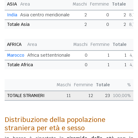
ASIA
Area
Maschi
Femmine
Totale
India
Asia centro meridionale
2
0
2
8,7
Totale Asia
2
0
2
8,7
AFRICA
Area
Maschi
Femmine
Totale
Marocco
Africa settentrionale
0
1
1
4,3
Totale Africa
0
1
1
4,3
Maschi
Femmine
Totale
%
TOTALE STRANIERI
11
12
23
100,00%
Distribuzione della popolazione
straniera per età e sesso