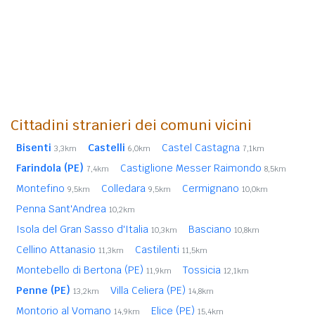
Cittadini stranieri dei comuni vicini
Bisenti
Castelli
Castel Castagna
3,3km
6,0km
7,1km
Farindola (PE)
Castiglione Messer Raimondo
7,4km
8,5km
Montefino
Colledara
Cermignano
9,5km
9,5km
10,0km
Penna Sant'Andrea
10,2km
Isola del Gran Sasso d'Italia
Basciano
10,3km
10,8km
Cellino Attanasio
Castilenti
11,3km
11,5km
Montebello di Bertona (PE)
Tossicia
11,9km
12,1km
Penne (PE)
Villa Celiera (PE)
13,2km
14,8km
Montorio al Vomano
Elice (PE)
14,9km
15,4km