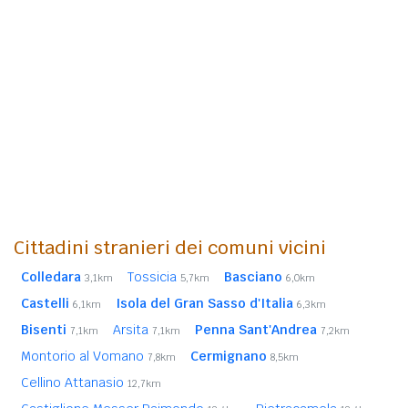
Cittadini stranieri dei comuni vicini
Colledara
Tossicia
Basciano
3,1km
5,7km
6,0km
Castelli
Isola del Gran Sasso d'Italia
6,1km
6,3km
Bisenti
Arsita
Penna Sant'Andrea
7,1km
7,1km
7,2km
Montorio al Vomano
Cermignano
7,8km
8,5km
Cellino Attanasio
12,7km