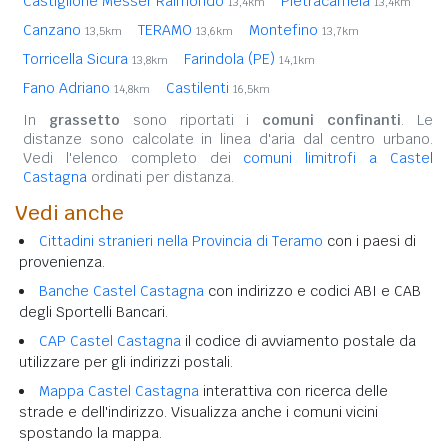
Castiglione Messer Raimondo
Pietracamela
13,4km
13,4km
Canzano
TERAMO
Montefino
13,5km
13,6km
13,7km
Torricella Sicura
Farindola (PE)
13,8km
14,1km
Fano Adriano
Castilenti
14,8km
16,5km
In
grassetto
sono riportati i
comuni confinanti
. Le
distanze sono calcolate in linea d'aria dal centro urbano.
Vedi l'elenco completo dei
comuni limitrofi a Castel
Castagna
ordinati per distanza.
Vedi anche
Cittadini stranieri nella Provincia di Teramo
con i paesi di
provenienza.
Banche Castel Castagna
con indirizzo e codici ABI e CAB
degli Sportelli Bancari.
CAP Castel Castagna
il codice di avviamento postale da
utilizzare per gli indirizzi postali.
Mappa Castel Castagna
interattiva con ricerca delle
strade e dell'indirizzo. Visualizza anche i comuni vicini
spostando la mappa.