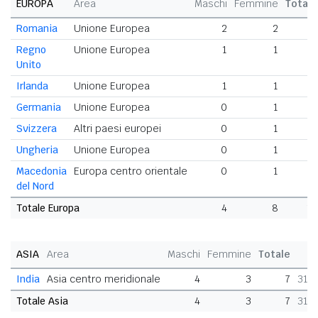
EUROPA
Area
Maschi
Femmine
Totale
Romania
Unione Europea
2
2
4
Regno
Unione Europea
1
1
2
Unito
Irlanda
Unione Europea
1
1
2
Germania
Unione Europea
0
1
1
Svizzera
Altri paesi europei
0
1
1
Ungheria
Unione Europea
0
1
1
Macedonia
Europa centro orientale
0
1
1
del Nord
Totale Europa
4
8
12
ASIA
Area
Maschi
Femmine
Totale
India
Asia centro meridionale
4
3
7
31,
Totale Asia
4
3
7
31,