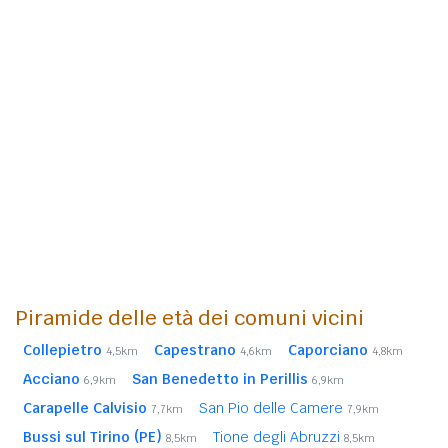
Piramide delle età dei comuni vicini
Collepietro
Capestrano
Caporciano
4,5km
4,6km
4,8km
Acciano
San Benedetto in Perillis
6,9km
6,9km
Carapelle Calvisio
San Pio delle Camere
7,7km
7,9km
Bussi sul Tirino (PE)
Tione degli Abruzzi
8,5km
8,5km