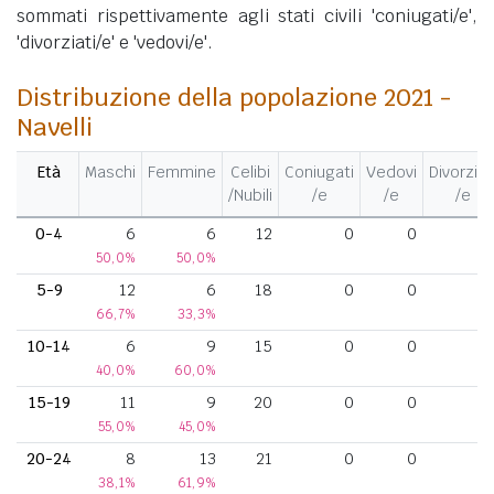
sommati rispettivamente agli stati civili 'coniugati/e',
'divorziati/e' e 'vedovi/e'.
Distribuzione della popolazione 2021 -
Navelli
Età
Maschi
Femmine
Celibi
Coniugati
Vedovi
Divorziat
/Nubili
/e
/e
/e
0-4
6
6
12
0
0
50,0%
50,0%
5-9
12
6
18
0
0
66,7%
33,3%
10-14
6
9
15
0
0
40,0%
60,0%
15-19
11
9
20
0
0
55,0%
45,0%
20-24
8
13
21
0
0
38,1%
61,9%