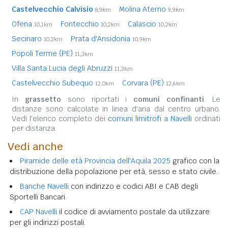
Castelvecchio Calvisio
Molina Aterno
8,9km
9,9km
Ofena
Fontecchio
Calascio
10,1km
10,2km
10,2km
Secinaro
Prata d'Ansidonia
10,2km
10,9km
Popoli Terme (PE)
11,3km
Villa Santa Lucia degli Abruzzi
11,3km
Castelvecchio Subequo
Corvara (PE)
12,0km
12,6km
In
grassetto
sono riportati i
comuni confinanti
. Le
distanze sono calcolate in linea d'aria dal centro urbano.
Vedi l'elenco completo dei
comuni limitrofi a Navelli
ordinati
per distanza.
Vedi anche
Piramide delle età Provincia dell'Aquila 2025
grafico con la
distribuzione della popolazione per età, sesso e stato civile.
Banche Navelli
con indirizzo e codici ABI e CAB degli
Sportelli Bancari.
CAP Navelli
il codice di avviamento postale da utilizzare
per gli indirizzi postali.