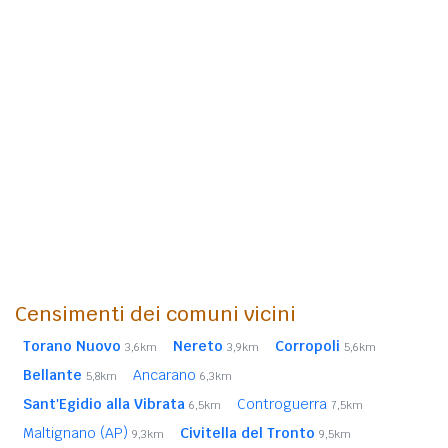
Censimenti dei comuni vicini
Torano Nuovo
Nereto
Corropoli
3,6km
3,9km
5,6km
Bellante
Ancarano
5,8km
6,3km
Sant'Egidio alla Vibrata
Controguerra
6,5km
7,5km
Maltignano (AP)
Civitella del Tronto
9,3km
9,5km