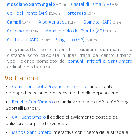
Mosciano Sant'Angelo
Castel di Lama (AP)
9,7km
9,8km
Colli del Tronto (AP)
Tortoreto
10,0km
10,4km
Campli
Alba Adriatica
Spinetoli (AP)
10,4km
11,1km
11,2km
Colonnella
Monsampolo del Tronto (AP)
11,3km
11,8km
Castorano (AP)
Folignano (AP)
12,8km
12,8km
In
grassetto
sono riportati i
comuni confinanti
. Le
distanze sono calcolate in linea d'aria dal centro urbano.
Vedi l'elenco completo dei
comuni limitrofi a Sant'Omero
ordinati per distanza.
Vedi anche
Censimenti della Provincia di Teramo
, andamento
demografico storico dei censimenti della popolazione.
Banche Sant'Omero
con indirizzo e codici ABI e CAB degli
Sportelli Bancari.
CAP Sant'Omero
il codice di avviamento postale da
utilizzare per gli indirizzi postali.
Mappa Sant'Omero
interattiva con ricerca delle strade e