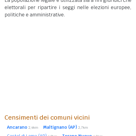
La popolazione legale è utilizzata sia a fini giuridici che
elettorali per ripartire i seggi nelle elezioni europee,
politiche e amministrative.
Censimenti dei comuni vicini
Ancarano
Maltignano (AP)
2,4km
2,7km
Castel di Lama (AP)
Torano Nuovo