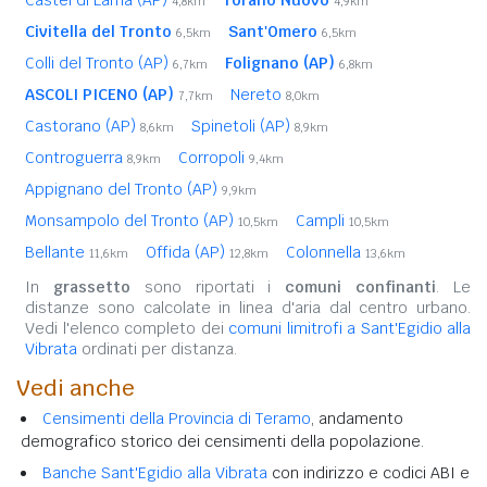
4,8km
4,9km
Civitella del Tronto
Sant'Omero
6,5km
6,5km
Colli del Tronto (AP)
Folignano (AP)
6,7km
6,8km
ASCOLI PICENO (AP)
Nereto
7,7km
8,0km
Castorano (AP)
Spinetoli (AP)
8,6km
8,9km
Controguerra
Corropoli
8,9km
9,4km
Appignano del Tronto (AP)
9,9km
Monsampolo del Tronto (AP)
Campli
10,5km
10,5km
Bellante
Offida (AP)
Colonnella
11,6km
12,8km
13,6km
In
grassetto
sono riportati i
comuni confinanti
. Le
distanze sono calcolate in linea d'aria dal centro urbano.
Vedi l'elenco completo dei
comuni limitrofi a Sant'Egidio alla
Vibrata
ordinati per distanza.
Vedi anche
Censimenti della Provincia di Teramo
, andamento
demografico storico dei censimenti della popolazione.
Banche Sant'Egidio alla Vibrata
con indirizzo e codici ABI e