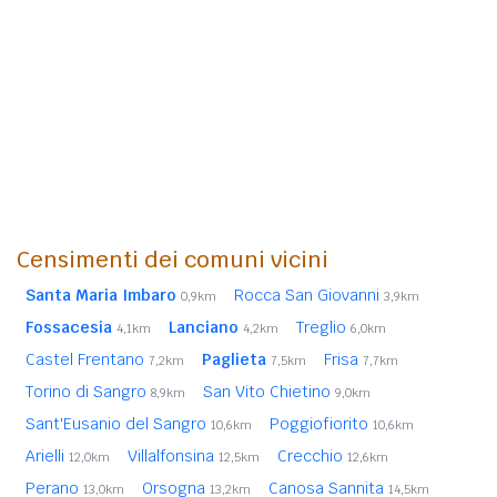
Censimenti dei comuni vicini
Santa Maria Imbaro
Rocca San Giovanni
0,9km
3,9km
Fossacesia
Lanciano
Treglio
4,1km
4,2km
6,0km
Castel Frentano
Paglieta
Frisa
7,2km
7,5km
7,7km
Torino di Sangro
San Vito Chietino
8,9km
9,0km
Sant'Eusanio del Sangro
Poggiofiorito
10,6km
10,6km
Arielli
Villalfonsina
Crecchio
12,0km
12,5km
12,6km
Perano
Orsogna
Canosa Sannita
13,0km
13,2km
14,5km