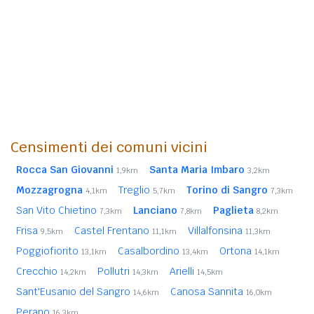
Censimenti dei comuni vicini
Rocca San Giovanni
Santa Maria Imbaro
1,9km
3,2km
Mozzagrogna
Treglio
Torino di Sangro
4,1km
5,7km
7,3km
San Vito Chietino
Lanciano
Paglieta
7,3km
7,8km
8,2km
Frisa
Castel Frentano
Villalfonsina
9,5km
11,1km
11,3km
Poggiofiorito
Casalbordino
Ortona
13,1km
13,4km
14,1km
Crecchio
Pollutri
Arielli
14,2km
14,3km
14,5km
Sant'Eusanio del Sangro
Canosa Sannita
14,6km
16,0km
Perano
16,3km