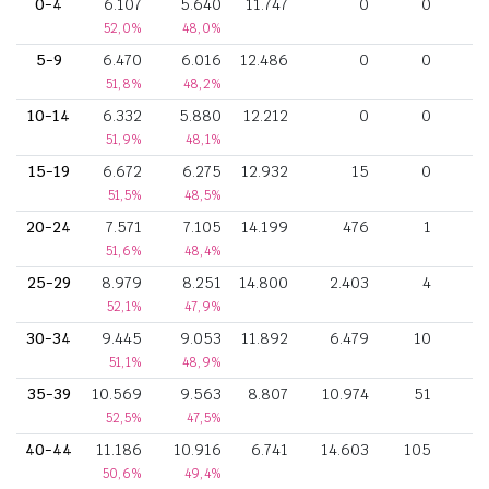
0-4
6.107
5.640
11.747
0
0
52,0%
48,0%
5-9
6.470
6.016
12.486
0
0
51,8%
48,2%
10-14
6.332
5.880
12.212
0
0
51,9%
48,1%
15-19
6.672
6.275
12.932
15
0
51,5%
48,5%
20-24
7.571
7.105
14.199
476
1
51,6%
48,4%
25-29
8.979
8.251
14.800
2.403
4
52,1%
47,9%
30-34
9.445
9.053
11.892
6.479
10
51,1%
48,9%
35-39
10.569
9.563
8.807
10.974
51
52,5%
47,5%
40-44
11.186
10.916
6.741
14.603
105
50,6%
49,4%