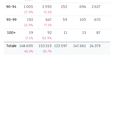
90-94
1.005
2.592
252
694
2.627
27,9%
72,1%
95-99
192
647
59
105
670
22,9%
77,1%
100+
19
92
11
13
87
17,1%
82,9%
Totale
148.695
153.215
123.597
147.661
24.379
6.
49,3%
50,7%