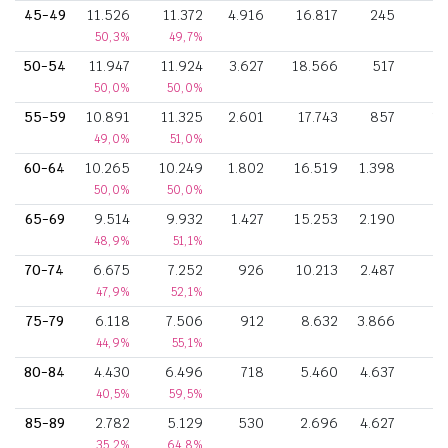
45-49
11.526
11.372
4.916
16.817
245
50,3%
49,7%
50-54
11.947
11.924
3.627
18.566
517
1.
50,0%
50,0%
55-59
10.891
11.325
2.601
17.743
857
1.
49,0%
51,0%
60-64
10.265
10.249
1.802
16.519
1.398
50,0%
50,0%
65-69
9.514
9.932
1.427
15.253
2.190
48,9%
51,1%
70-74
6.675
7.252
926
10.213
2.487
47,9%
52,1%
75-79
6.118
7.506
912
8.632
3.866
44,9%
55,1%
80-84
4.430
6.496
718
5.460
4.637
40,5%
59,5%
85-89
2.782
5.129
530
2.696
4.627
35,2%
64,8%