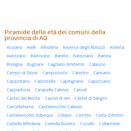
Piramide delle età dei comuni della
provincia di AQ
Acciano
Aielli
Alfedena
Anversa degli Abruzzi
Ateleta
Avezzano
Balsorano
Barete
Barisciano
Barrea
Bisegna
Bugnara
Cagnano Amiterno
Calascio
Campo di Giove
Campotosto
Canistro
Cansano
Capestrano
Capistrello
Capitignano
Caporciano
Cappadocia
Carapelle Calvisio
Carsoli
Castel del Monte
Castel di Ieri
Castel di Sangro
Castellafiume
Castelvecchio Calvisio
Castelvecchio Subequo
Celano
Cerchio
Civita d'Antino
Civitella Alfedena
Civitella Roveto
Cocullo
Collarmele