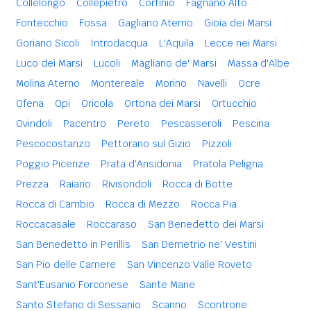
Collelongo
Collepietro
Corfinio
Fagnano Alto
Fontecchio
Fossa
Gagliano Aterno
Gioia dei Marsi
Goriano Sicoli
Introdacqua
L'Aquila
Lecce nei Marsi
Luco dei Marsi
Lucoli
Magliano de' Marsi
Massa d'Albe
Molina Aterno
Montereale
Morino
Navelli
Ocre
Ofena
Opi
Oricola
Ortona dei Marsi
Ortucchio
Ovindoli
Pacentro
Pereto
Pescasseroli
Pescina
Pescocostanzo
Pettorano sul Gizio
Pizzoli
Poggio Picenze
Prata d'Ansidonia
Pratola Peligna
Prezza
Raiano
Rivisondoli
Rocca di Botte
Rocca di Cambio
Rocca di Mezzo
Rocca Pia
Roccacasale
Roccaraso
San Benedetto dei Marsi
San Benedetto in Perillis
San Demetrio ne' Vestini
San Pio delle Camere
San Vincenzo Valle Roveto
Sant'Eusanio Forconese
Sante Marie
Santo Stefano di Sessanio
Scanno
Scontrone