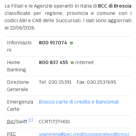
Le Filiali e le Agenzie operanti in Italia di
BCC di Brescia
classificate per regione, provincia e comune con i
codici ABI e CAB delle Succursali. I dati sono aggiornati
al 22/06/2026.
Informazio
800 917074
ni
Home
800 837 455
internet
Banking
Direzione
Tel: 030 25391 Fax: 030 2537695
Generale
Emergenza
Blocco carte di credito e Bancomat
Carte
[1]
Bic
/Swift
CCRTIT2TH00
PEC
segreteria@pec.creditocooperativodibresci