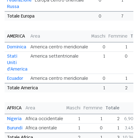
Federazione
Europa centro orientale
0
1
Russa
Totale Europa
0
7
AMERICA
Area
Maschi
Femmine
Tot
Dominica
America centro meridionale
0
1
Stati
America settentrionale
1
0
Uniti
d'America
Ecuador
America centro meridionale
0
1
Totale America
1
2
AFRICA
Area
Maschi
Femmine
Totale
%
Nigeria
Africa occidentale
1
1
2
6,90%
Burundi
Africa orientale
1
0
1
3,45%
Totale Africa
2
1
3
10,34%