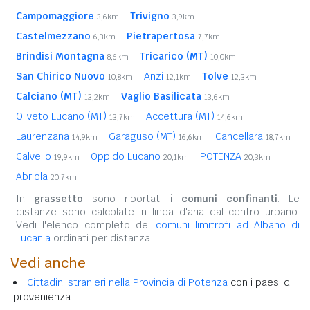
Campomaggiore
Trivigno
3,6km
3,9km
Castelmezzano
Pietrapertosa
6,3km
7,7km
Brindisi Montagna
Tricarico (MT)
8,6km
10,0km
San Chirico Nuovo
Anzi
Tolve
10,8km
12,1km
12,3km
Calciano (MT)
Vaglio Basilicata
13,2km
13,6km
Oliveto Lucano (MT)
Accettura (MT)
13,7km
14,6km
Laurenzana
Garaguso (MT)
Cancellara
14,9km
16,6km
18,7km
Calvello
Oppido Lucano
POTENZA
19,9km
20,1km
20,3km
Abriola
20,7km
In
grassetto
sono riportati i
comuni confinanti
. Le
distanze sono calcolate in linea d'aria dal centro urbano.
Vedi l'elenco completo dei
comuni limitrofi ad Albano di
Lucania
ordinati per distanza.
Vedi anche
Cittadini stranieri nella Provincia di Potenza
con i paesi di
provenienza.