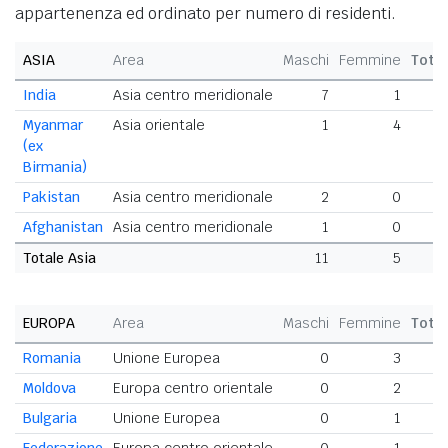
appartenenza ed ordinato per numero di residenti.
ASIA
Area
Maschi
Femmine
Tota
India
Asia centro meridionale
7
1
Myanmar
Asia orientale
1
4
(ex
Birmania)
Pakistan
Asia centro meridionale
2
0
Afghanistan
Asia centro meridionale
1
0
Totale Asia
11
5
EUROPA
Area
Maschi
Femmine
Tota
Romania
Unione Europea
0
3
Moldova
Europa centro orientale
0
2
Bulgaria
Unione Europea
0
1