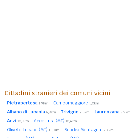
Cittadini stranieri dei comuni vicini
Pietrapertosa
Campomaggiore
1,9km
5,0km
Albano di Lucania
Trivigno
Laurenzana
6,3km
7,5km
9,9km
Anzi
Accettura (MT)
10,3km
10,4km
Oliveto Lucano (MT)
Brindisi Montagna
11,8km
12,7km