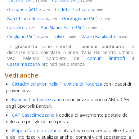
Tricarico (MT)
Calciano (MT)
13,0km
14,0km
Garaguso (MT)
Corleto Perticara
15,5km
16,2km
San Chirico Nuovo
Gorgoglione (MT)
16,7km
17,1km
Calvello
San Mauro Forte (MT)
17,7km
17,7km
Cirigliano (MT)
Tolve
Vaglio Basilicata
18,4km
18,6km
18,8km
In
grassetto
sono riportati i
comuni confinanti
. Le
distanze sono calcolate in linea d'aria dal centro urbano.
Vedi l'elenco completo dei
comuni limitrofi a
Castelmezzano
ordinati per distanza.
Vedi anche
Cittadini stranieri nella Provincia di Potenza
con i paesi di
provenienza.
Banche Castelmezzano
con indirizzo e codici ABI e CAB
degli Sportelli Bancari.
CAP Castelmezzano
il codice di avviamento postale da
utilizzare per gli indirizzi postali.
Mappa Castelmezzano
interattiva con ricerca delle strade
e dell'indirizzo. Visualizza anche i comuni vicini spostando la