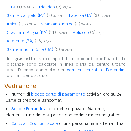
Tursi
(1)
Tricarico
(2)
28,5km
29,1km
Sant'Arcangelo (PZ)
(2)
Laterza (TA)
(3)
32,2km
32,5km
Irsina
(1)
Scanzano Jonico
(4)
33,2km
34,8km
Gravina in Puglia (BA)
(11)
Policoro
(6)
35,5km
37,1km
Altamura (BA)
(16)
37,4km
Santeramo in Colle (BA)
(5)
41,2km
In
grassetto
sono riportati i
comuni confinanti
. Le
distanze sono calcolate in linea d'aria dal centro urbano.
Vedi l'elenco completo dei
comuni limitrofi a Ferrandina
ordinati per distanza.
Vedi anche
Numeri di
blocco carte di pagamento
attivi 24 ore su 24.
Carte di credito e Bancomat.
Scuole Ferrandina
pubbliche e private. Materne,
elementari, medie e superiori con codice meccanografico.
Calcola il Codice Fiscale
di una persona nata a Ferrandina.