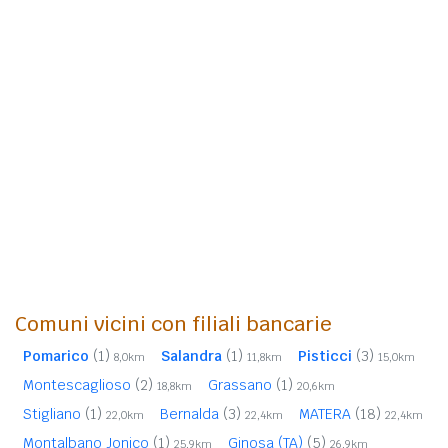
Comuni vicini con filiali bancarie
Pomarico
(1)
Salandra
(1)
Pisticci
(3)
8,0km
11,8km
15,0km
Montescaglioso
(2)
Grassano
(1)
18,8km
20,6km
Stigliano
(1)
Bernalda
(3)
MATERA
(18)
22,0km
22,4km
22,4km
Montalbano Jonico
(1)
Ginosa (TA)
(5)
25,9km
26,9km