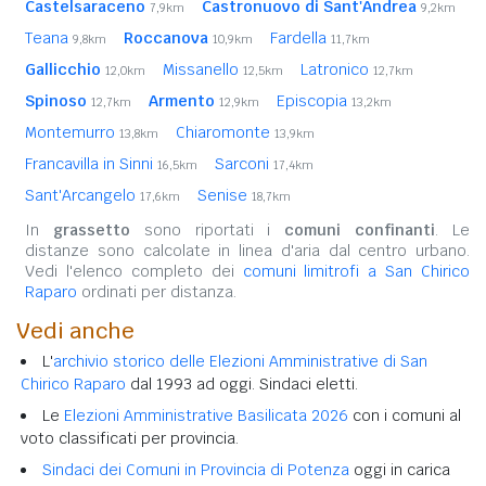
Castelsaraceno
Castronuovo di Sant'Andrea
7,9km
9,2km
Teana
Roccanova
Fardella
9,8km
10,9km
11,7km
Gallicchio
Missanello
Latronico
12,0km
12,5km
12,7km
Spinoso
Armento
Episcopia
12,7km
12,9km
13,2km
Montemurro
Chiaromonte
13,8km
13,9km
Francavilla in Sinni
Sarconi
16,5km
17,4km
Sant'Arcangelo
Senise
17,6km
18,7km
In
grassetto
sono riportati i
comuni confinanti
. Le
distanze sono calcolate in linea d'aria dal centro urbano.
Vedi l'elenco completo dei
comuni limitrofi a San Chirico
Raparo
ordinati per distanza.
Vedi anche
L'
archivio storico delle Elezioni Amministrative di San
Chirico Raparo
dal 1993 ad oggi. Sindaci eletti.
Le
Elezioni Amministrative Basilicata 2026
con i comuni al
voto classificati per provincia.
Sindaci dei Comuni in Provincia di Potenza
oggi in carica