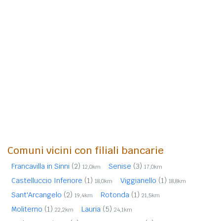
Comuni vicini con filiali bancarie
Francavilla in Sinni
(2)
Senise
(3)
12,0km
17,0km
Castelluccio Inferiore
(1)
Viggianello
(1)
18,0km
18,8km
Sant'Arcangelo
(2)
Rotonda
(1)
19,4km
21,5km
Moliterno
(1)
Lauria
(5)
22,2km
24,1km