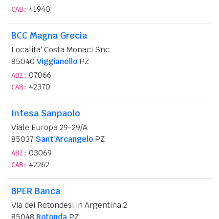
41940
CAB:
BCC Magna Grecia
Localita' Costa Monaci Snc
85040
Viggianello
PZ
07066
ABI:
42370
CAB:
Intesa Sanpaolo
Viale Europa 29-29/A
85037
Sant'Arcangelo
PZ
03069
ABI:
42262
CAB:
BPER Banca
Via dei Rotondesi in Argentina 2
85048
Rotonda
PZ