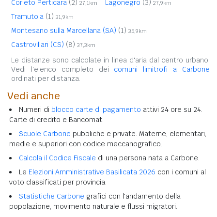
Corleto Perticara
(2)
Lagonegro
(3)
27,1km
27,9km
Tramutola
(1)
31,9km
Montesano sulla Marcellana (SA)
(1)
35,9km
Castrovillari (CS)
(8)
37,3km
Le distanze sono calcolate in linea d'aria dal centro urbano.
Vedi l'elenco completo dei
comuni limitrofi a Carbone
ordinati per distanza.
Vedi anche
Numeri di
blocco carte di pagamento
attivi 24 ore su 24.
Carte di credito e Bancomat.
Scuole Carbone
pubbliche e private. Materne, elementari,
medie e superiori con codice meccanografico.
Calcola il Codice Fiscale
di una persona nata a Carbone.
Le
Elezioni Amministrative Basilicata 2026
con i comuni al
voto classificati per provincia.
Statistiche Carbone
grafici con l'andamento della
popolazione, movimento naturale e flussi migratori.