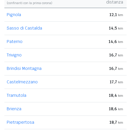
distanza
(confinanti con la prima corona)
Pignola
12,1
km
Sasso di Castalda
14,5
km
Paterno
14,6
km
Trivigno
16,7
km
Brindisi Montagna
16,7
km
Castelmezzano
17,7
km
Tramutola
18,4
km
Brienza
18,6
km
Pietrapertosa
18,7
km