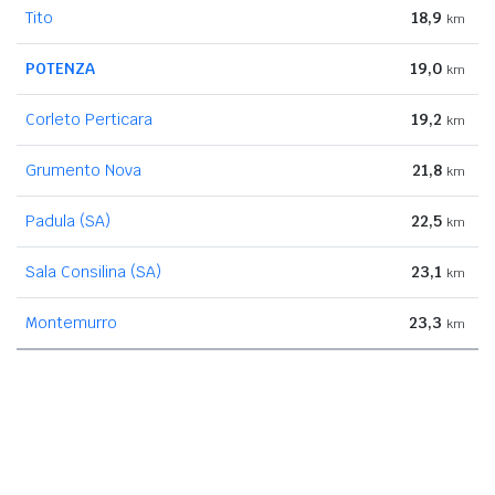
Tito
18,9
km
POTENZA
19,0
km
Corleto Perticara
19,2
km
Grumento Nova
21,8
km
Padula (SA)
22,5
km
Sala Consilina (SA)
23,1
km
Montemurro
23,3
km