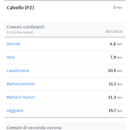
Calvello (PZ)
0
km
Comuni confinanti
distanza
(o di prima corona)
Abriola
4,6
km
Anzi
7,9
km
Laurenzana
10,5
km
Marsicovetere
11,1
km
Marsico Nuovo
11,3
km
Viggiano
15,7
km
Comuni di seconda corona