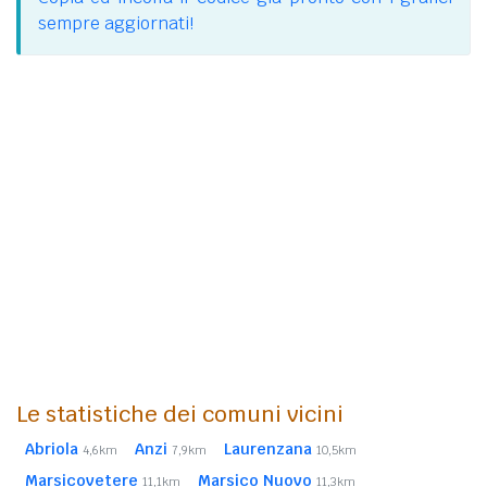
sempre aggiornati!
Le statistiche dei comuni vicini
Abriola
Anzi
Laurenzana
4,6km
7,9km
10,5km
Marsicovetere
Marsico Nuovo
11,1km
11,3km