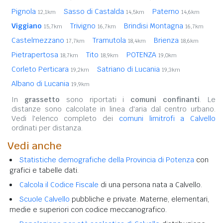
Pignola
Sasso di Castalda
Paterno
12,1km
14,5km
14,6km
Viggiano
Trivigno
Brindisi Montagna
15,7km
16,7km
16,7km
Castelmezzano
Tramutola
Brienza
17,7km
18,4km
18,6km
Pietrapertosa
Tito
POTENZA
18,7km
18,9km
19,0km
Corleto Perticara
Satriano di Lucania
19,2km
19,3km
Albano di Lucania
19,9km
In
grassetto
sono riportati i
comuni confinanti
. Le
distanze sono calcolate in linea d'aria dal centro urbano.
Vedi l'elenco completo dei
comuni limitrofi a Calvello
ordinati per distanza.
Vedi anche
Statistiche demografiche della Provincia di Potenza
con
grafici e tabelle dati.
Calcola il Codice Fiscale
di una persona nata a Calvello.
Scuole Calvello
pubbliche e private. Materne, elementari,
medie e superiori con codice meccanografico.