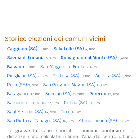
Storico elezioni dei comuni vicini
Caggiano (SA)
Salvitelle (SA)
3,8km
4,3km
Savoia di Lucania
Romagnano al Monte (SA)
5,0km
5,4km
Balvano
Sant'Angelo Le Fratte
5,7km
7,4km
Ricigliano (SA)
Pertosa (SA)
Auletta (SA)
7,9km
8,0km
8,2km
Polla (SA)
San Gregorio Magno (SA)
9,2km
11,1km
Baragiano
Buccino (SA)
Picerno
11,5km
12,2km
12,3km
Satriano di Lucania
Petina (SA)
12,6km
13,6km
Sant'Arsenio (SA)
Tito
14,2km
14,3km
San Pietro al Tanagro (SA)
Atena Lucana (SA)
16,1km
16,6km
In
grassetto
sono riportati i
comuni confinanti
. Le
distanze sono calcolate in linea d'aria dal centro urbano.