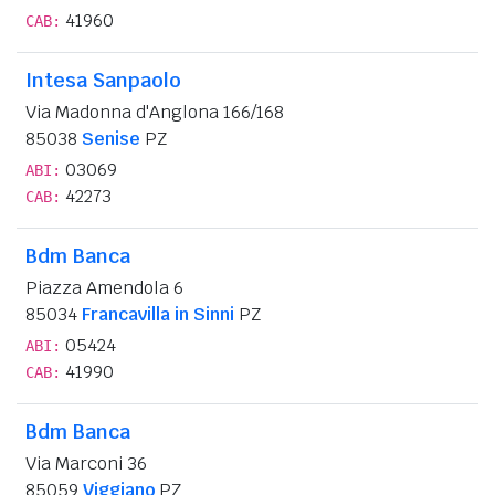
41960
CAB:
Intesa Sanpaolo
Via Madonna d'Anglona 166/168
85038
Senise
PZ
03069
ABI:
42273
CAB:
Bdm Banca
Piazza Amendola 6
85034
Francavilla in Sinni
PZ
05424
ABI:
41990
CAB:
Bdm Banca
Via Marconi 36
85059
Viggiano
PZ