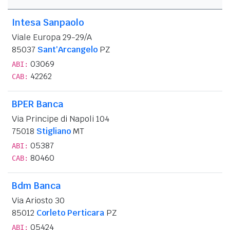
Intesa Sanpaolo
Viale Europa 29-29/A
85037
Sant'Arcangelo
PZ
03069
ABI:
42262
CAB:
BPER Banca
Via Principe di Napoli 104
75018
Stigliano
MT
05387
ABI:
80460
CAB:
Bdm Banca
Via Ariosto 30
85012
Corleto Perticara
PZ
05424
ABI: