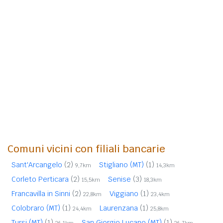
Comuni vicini con filiali bancarie
Sant'Arcangelo
(2)
Stigliano (MT)
(1)
9,7km
14,3km
Corleto Perticara
(2)
Senise
(3)
15,5km
18,3km
Francavilla in Sinni
(2)
Viggiano
(1)
22,8km
23,4km
Colobraro (MT)
(1)
Laurenzana
(1)
24,4km
25,8km
Tursi (MT)
(1)
San Giorgio Lucano (MT)
(1)
26,1km
26,7km