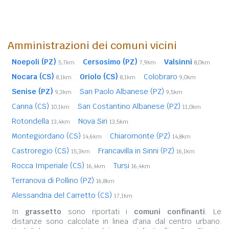
Amministrazioni dei comuni vicini
Noepoli (PZ)
Cersosimo (PZ)
Valsinni
5,7km
7,9km
8,0km
Nocara (CS)
Oriolo (CS)
Colobraro
8,1km
8,1km
9,0km
Senise (PZ)
San Paolo Albanese (PZ)
9,3km
9,5km
Canna (CS)
San Costantino Albanese (PZ)
10,1km
11,0km
Rotondella
Nova Siri
13,4km
13,5km
Montegiordano (CS)
Chiaromonte (PZ)
14,6km
14,8km
Castroregio (CS)
Francavilla in Sinni (PZ)
15,3km
16,1km
Rocca Imperiale (CS)
Tursi
16,4km
16,4km
Terranova di Pollino (PZ)
16,8km
Alessandria del Carretto (CS)
17,1km
In
grassetto
sono riportati i
comuni confinanti
. Le
distanze sono calcolate in linea d'aria dal centro urbano.