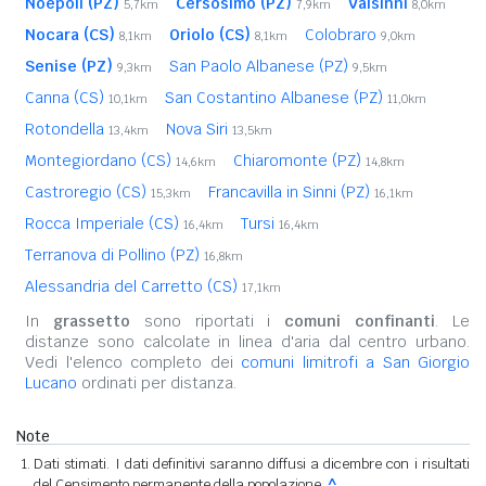
Noepoli (PZ)
Cersosimo (PZ)
Valsinni
5,7km
7,9km
8,0km
Nocara (CS)
Oriolo (CS)
Colobraro
8,1km
8,1km
9,0km
Senise (PZ)
San Paolo Albanese (PZ)
9,3km
9,5km
Canna (CS)
San Costantino Albanese (PZ)
10,1km
11,0km
Rotondella
Nova Siri
13,4km
13,5km
Montegiordano (CS)
Chiaromonte (PZ)
14,6km
14,8km
Castroregio (CS)
Francavilla in Sinni (PZ)
15,3km
16,1km
Rocca Imperiale (CS)
Tursi
16,4km
16,4km
Terranova di Pollino (PZ)
16,8km
Alessandria del Carretto (CS)
17,1km
In
grassetto
sono riportati i
comuni confinanti
. Le
distanze sono calcolate in linea d'aria dal centro urbano.
Vedi l'elenco completo dei
comuni limitrofi a San Giorgio
Lucano
ordinati per distanza.
Note
Dati stimati. I dati definitivi saranno diffusi a dicembre con i risultati
del Censimento permanente della popolazione.
^