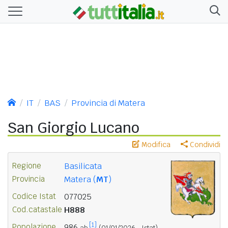
IT
BAS
Provincia di Matera
San Giorgio Lucano
Modifica
Condividi
Regione
Basilicata
Provincia
Matera (
MT
)
Codice Istat
077025
Cod.catastale
H888
[1]
Popolazione
986
ab.
(01/01/2026 - Istat)