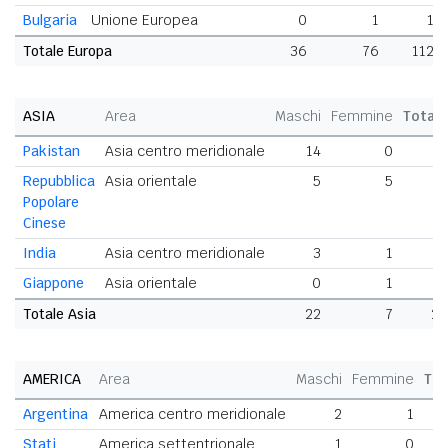
Bulgaria
Unione Europea
0
1
1
Totale Europa
36
76
112
ASIA
Area
Maschi
Femmine
Total
Pakistan
Asia centro meridionale
14
0
1
Repubblica
Asia orientale
5
5
1
Popolare
Cinese
India
Asia centro meridionale
3
1
Giappone
Asia orientale
0
1
Totale Asia
22
7
2
AMERICA
Area
Maschi
Femmine
Tot
Argentina
America centro meridionale
2
1
Stati
America settentrionale
1
0