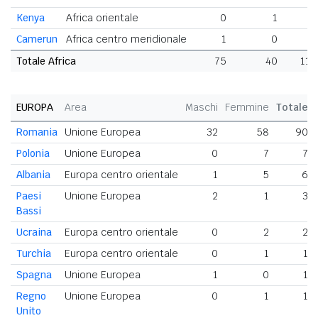
Kenya
Africa orientale
0
1
1
Camerun
Africa centro meridionale
1
0
1
Totale Africa
75
40
115
EUROPA
Area
Maschi
Femmine
Totale
Romania
Unione Europea
32
58
90
Polonia
Unione Europea
0
7
7
Albania
Europa centro orientale
1
5
6
Paesi
Unione Europea
2
1
3
Bassi
Ucraina
Europa centro orientale
0
2
2
Turchia
Europa centro orientale
0
1
1
Spagna
Unione Europea
1
0
1
Regno
Unione Europea
0
1
1
Unito