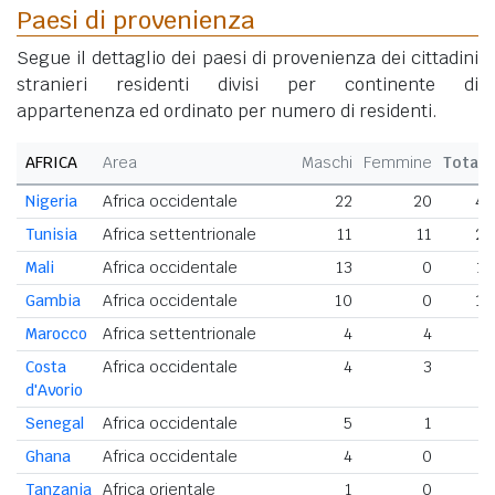
Paesi di provenienza
Segue il dettaglio dei paesi di provenienza dei cittadini
stranieri residenti divisi per continente di
appartenenza ed ordinato per numero di residenti.
AFRICA
Area
Maschi
Femmine
Totale
Nigeria
Africa occidentale
22
20
42
Tunisia
Africa settentrionale
11
11
22
Mali
Africa occidentale
13
0
13
Gambia
Africa occidentale
10
0
10
Marocco
Africa settentrionale
4
4
8
Costa
Africa occidentale
4
3
7
d'Avorio
Senegal
Africa occidentale
5
1
6
Ghana
Africa occidentale
4
0
4
Tanzania
Africa orientale
1
0
1