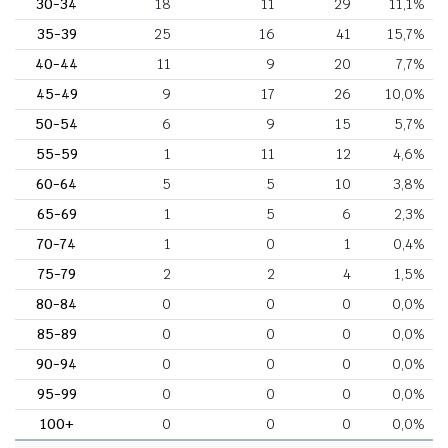
30-34
18
11
29
11,1%
35-39
25
16
41
15,7%
40-44
11
9
20
7,7%
45-49
9
17
26
10,0%
50-54
6
9
15
5,7%
55-59
1
11
12
4,6%
60-64
5
5
10
3,8%
65-69
1
5
6
2,3%
70-74
1
0
1
0,4%
75-79
2
2
4
1,5%
80-84
0
0
0
0,0%
85-89
0
0
0
0,0%
90-94
0
0
0
0,0%
95-99
0
0
0
0,0%
100+
0
0
0
0,0%