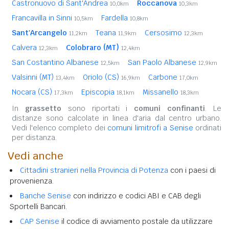
Castronuovo di Sant'Andrea
Roccanova
10,0km
10,3km
Francavilla in Sinni
Fardella
10,5km
10,8km
Sant'Arcangelo
Teana
Cersosimo
11,2km
11,9km
12,3km
Calvera
Colobraro (MT)
12,3km
12,4km
San Costantino Albanese
San Paolo Albanese
12,5km
12,9km
Valsinni (MT)
Oriolo (CS)
Carbone
13,4km
16,9km
17,0km
Nocara (CS)
Episcopia
Missanello
17,3km
18,1km
18,3km
In
grassetto
sono riportati i
comuni confinanti
. Le
distanze sono calcolate in linea d'aria dal centro urbano.
Vedi l'elenco completo dei
comuni limitrofi a Senise
ordinati
per distanza.
Vedi anche
Cittadini stranieri nella Provincia di Potenza
con i paesi di
provenienza.
Banche Senise
con indirizzo e codici ABI e CAB degli
Sportelli Bancari.
CAP Senise
il codice di avviamento postale da utilizzare