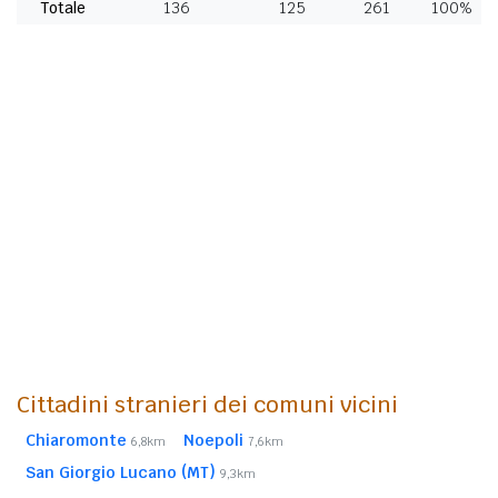
Totale
136
125
261
100%
Cittadini stranieri dei comuni vicini
Chiaromonte
Noepoli
6,8km
7,6km
San Giorgio Lucano (MT)
9,3km