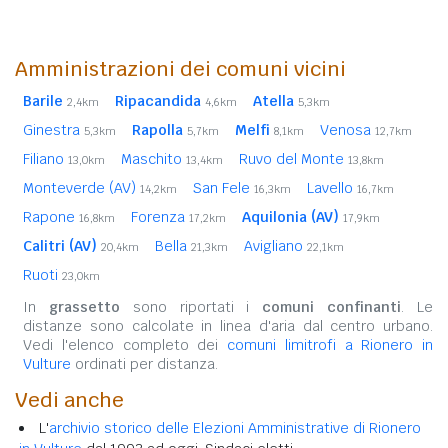
Amministrazioni dei comuni vicini
Barile
Ripacandida
Atella
2,4km
4,6km
5,3km
Ginestra
Rapolla
Melfi
Venosa
5,3km
5,7km
8,1km
12,7km
Filiano
Maschito
Ruvo del Monte
13,0km
13,4km
13,8km
Monteverde (AV)
San Fele
Lavello
14,2km
16,3km
16,7km
Rapone
Forenza
Aquilonia (AV)
16,8km
17,2km
17,9km
Calitri (AV)
Bella
Avigliano
20,4km
21,3km
22,1km
Ruoti
23,0km
In
grassetto
sono riportati i
comuni confinanti
. Le
distanze sono calcolate in linea d'aria dal centro urbano.
Vedi l'elenco completo dei
comuni limitrofi a Rionero in
Vulture
ordinati per distanza.
Vedi anche
L'
archivio storico delle Elezioni Amministrative di Rionero