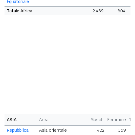
Equatoriale
Totale Africa
2.459
804
3
ASIA
Area
Maschi
Femmine
To
Repubblica
Asia orientale
422
359