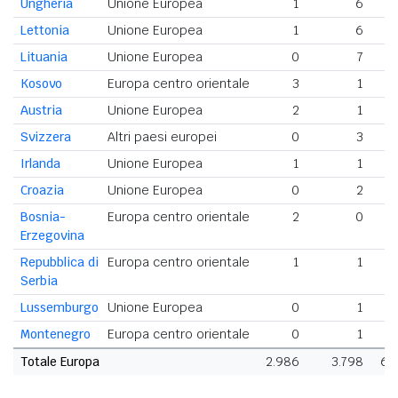
Ungheria
Unione Europea
1
6
Lettonia
Unione Europea
1
6
Lituania
Unione Europea
0
7
Kosovo
Europa centro orientale
3
1
Austria
Unione Europea
2
1
Svizzera
Altri paesi europei
0
3
Irlanda
Unione Europea
1
1
Croazia
Unione Europea
0
2
Bosnia-
Europa centro orientale
2
0
Erzegovina
Repubblica di
Europa centro orientale
1
1
Serbia
Lussemburgo
Unione Europea
0
1
Montenegro
Europa centro orientale
0
1
Totale Europa
2.986
3.798
6.