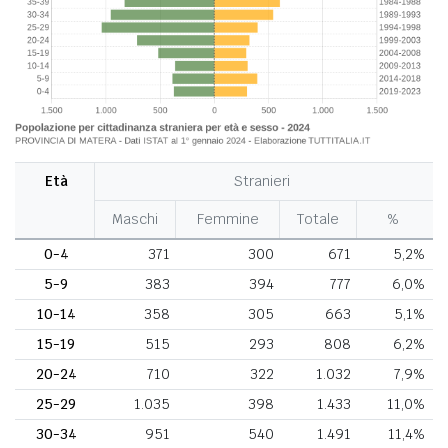
Età
Stranieri
Maschi
Femmine
Totale
%
0-4
371
300
671
5,2%
5-9
383
394
777
6,0%
10-14
358
305
663
5,1%
15-19
515
293
808
6,2%
20-24
710
322
1.032
7,9%
25-29
1.035
398
1.433
11,0%
30-34
951
540
1.491
11,4%