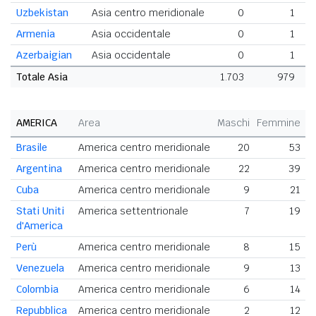
Uzbekistan
Asia centro meridionale
0
1
Armenia
Asia occidentale
0
1
Azerbaigian
Asia occidentale
0
1
Totale Asia
1.703
979
2
AMERICA
Area
Maschi
Femmine
T
Brasile
America centro meridionale
20
53
Argentina
America centro meridionale
22
39
Cuba
America centro meridionale
9
21
Stati Uniti
America settentrionale
7
19
d'America
Perù
America centro meridionale
8
15
Venezuela
America centro meridionale
9
13
Colombia
America centro meridionale
6
14
Repubblica
America centro meridionale
2
12