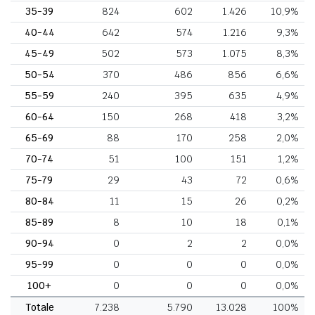
35-39
824
602
1.426
10,9%
40-44
642
574
1.216
9,3%
45-49
502
573
1.075
8,3%
50-54
370
486
856
6,6%
55-59
240
395
635
4,9%
60-64
150
268
418
3,2%
65-69
88
170
258
2,0%
70-74
51
100
151
1,2%
75-79
29
43
72
0,6%
80-84
11
15
26
0,2%
85-89
8
10
18
0,1%
90-94
0
2
2
0,0%
95-99
0
0
0
0,0%
100+
0
0
0
0,0%
Totale
7.238
5.790
13.028
100%