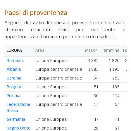
Paesi di provenienza
Segue il dettaglio dei paesi di provenienza dei cittadini
stranieri residenti divisi per continente di
appartenenza ed ordinato per numero di residenti.
EUROPA
Area
Maschi
Femmine
Tot
Romania
Unione Europea
1.382
1.820
3.
Albania
Europa centro orientale
1.283
1.195
2.
Ucraina
Europa centro orientale
94
253
Bulgaria
Unione Europea
51
135
1
Polonia
Unione Europea
36
114
1
Federazione
Europa centro orientale
14
54
Russa
Germania
Unione Europea
17
41
Regno Unito
Unione Europea
28
27