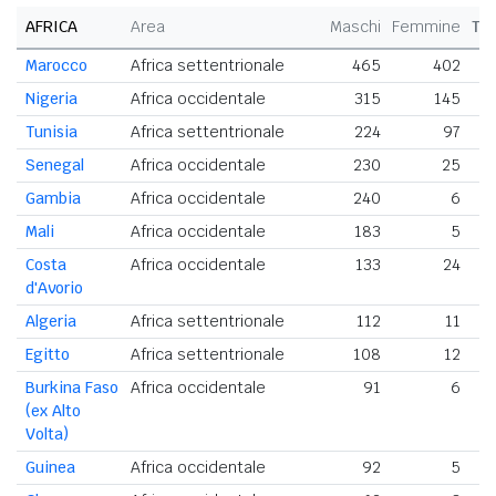
AFRICA
Area
Maschi
Femmine
To
Marocco
Africa settentrionale
465
402
Nigeria
Africa occidentale
315
145
Tunisia
Africa settentrionale
224
97
Senegal
Africa occidentale
230
25
Gambia
Africa occidentale
240
6
Mali
Africa occidentale
183
5
Costa
Africa occidentale
133
24
d'Avorio
Algeria
Africa settentrionale
112
11
Egitto
Africa settentrionale
108
12
Burkina Faso
Africa occidentale
91
6
(ex Alto
Volta)
Guinea
Africa occidentale
92
5