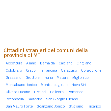
Cittadini stranieri dei comuni della
provincia di MT
Accettura
Aliano
Bernalda
Calciano
Cirigliano
Colobraro
Craco
Ferrandina
Garaguso
Gorgoglione
Grassano
Grottole
Irsina
Matera
Miglionico
Montalbano Jonico
Montescaglioso
Nova Siri
Oliveto Lucano
Pisticci
Policoro
Pomarico
Rotondella
Salandra
San Giorgio Lucano
San Mauro Forte
Scanzano Jonico
Stigliano
Tricarico