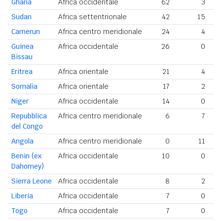
Ghana
Africa occidentale
62
3
Sudan
Africa settentrionale
42
15
Camerun
Africa centro meridionale
24
4
Guinea
Africa occidentale
26
0
Bissau
Eritrea
Africa orientale
21
4
Somalia
Africa orientale
17
2
Niger
Africa occidentale
14
0
Repubblica
Africa centro meridionale
6
7
del Congo
Angola
Africa centro meridionale
0
11
Benin (ex
Africa occidentale
10
0
Dahomey)
Sierra Leone
Africa occidentale
8
2
Liberia
Africa occidentale
7
0
Togo
Africa occidentale
7
0