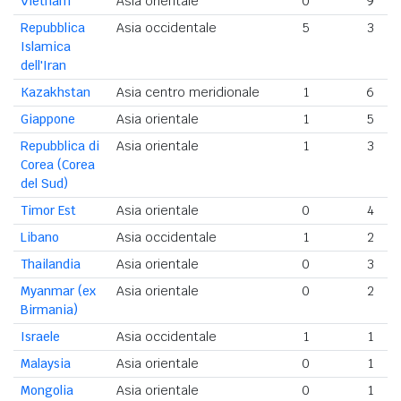
Vietnam
Asia orientale
0
9
Repubblica
Asia occidentale
5
3
Islamica
dell'Iran
Kazakhstan
Asia centro meridionale
1
6
Giappone
Asia orientale
1
5
Repubblica di
Asia orientale
1
3
Corea (Corea
del Sud)
Timor Est
Asia orientale
0
4
Libano
Asia occidentale
1
2
Thailandia
Asia orientale
0
3
Myanmar (ex
Asia orientale
0
2
Birmania)
Israele
Asia occidentale
1
1
Malaysia
Asia orientale
0
1
Mongolia
Asia orientale
0
1