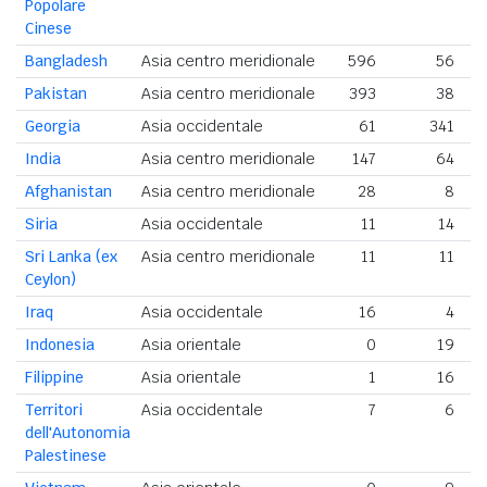
Popolare
Cinese
Bangladesh
Asia centro meridionale
596
56
Pakistan
Asia centro meridionale
393
38
Georgia
Asia occidentale
61
341
India
Asia centro meridionale
147
64
Afghanistan
Asia centro meridionale
28
8
Siria
Asia occidentale
11
14
Sri Lanka (ex
Asia centro meridionale
11
11
Ceylon)
Iraq
Asia occidentale
16
4
Indonesia
Asia orientale
0
19
Filippine
Asia orientale
1
16
Territori
Asia occidentale
7
6
dell'Autonomia
Palestinese