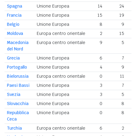
Spagna
Unione Europea
14
24
Francia
Unione Europea
15
19
Belgio
Unione Europea
8
9
Moldova
Europa centro orientale
2
15
Macedonia
Europa centro orientale
9
5
del Nord
Grecia
Unione Europea
6
7
Portogallo
Unione Europea
4
9
Bielorussia
Europa centro orientale
0
11
Paesi Bassi
Unione Europea
3
7
Svezia
Unione Europea
3
5
Slovacchia
Unione Europea
0
8
Repubblica
Unione Europea
0
8
Ceca
Turchia
Europa centro orientale
6
2