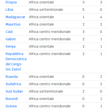
Etiopia
Africa orientale
3
3
Libia
Africa settentrionale
5
0
Madagascar
Africa orientale
1
4
Mauritius
Africa orientale
2
2
Ciad
Africa centro meridionale
3
0
Gabon
Africa centro meridionale
2
1
Kenya
Africa orientale
2
1
Repubblica
Africa centro meridionale
2
1
Democratica
del Congo
(ex Zaire)
Ruanda
Africa orientale
0
2
Sudafrica
Africa centro meridionale
0
2
Sud Sudan
Africa settentrionale
2
0
Burundi
Africa orientale
0
1
Guinea
Africa centro meridionale
0
1