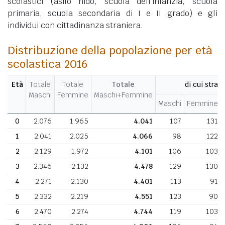
scolastici (asilo nido, scuola dell'infanzia, scuola
primaria, scuola secondaria di I e II grado) e gli
individui con cittadinanza straniera.
Distribuzione della popolazione per età
scolastica 2016
Età
Totale
Totale
Totale
di cui strani
Maschi
Femmine
Maschi+Femmine
Maschi
Femmine
0
2.076
1.965
4.041
107
131
1
2.041
2.025
4.066
98
122
2
2.129
1.972
4.101
106
103
3
2.346
2.132
4.478
129
130
4
2.271
2.130
4.401
113
91
5
2.332
2.219
4.551
123
90
6
2.470
2.274
4.744
119
103