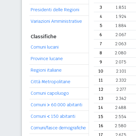
3
1.851
Presidenti delle Regioni
4
1.924
Variazioni Amministrative
5
1.884
6
2.067
Classifiche
7
2.063
Comuni lucani
8
2.080
Province lucane
9
2.075
Regioni italiane
10
2.101
11
2.332
Città Metropolitane
12
2.277
Comuni capoluogo
13
2.342
Comuni
>
60.000 abitanti
14
2.488
Comuni
<
150 abitanti
15
2.554
16
2.580
Comuni/fasce demografiche
17
2.675