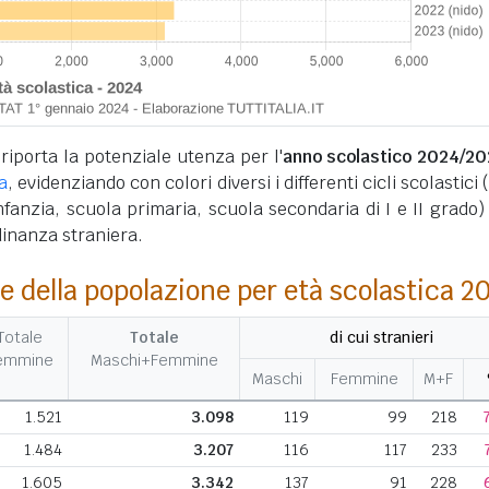
 riporta la potenziale utenza per l'
anno scolastico 2024/20
a
, evidenziando con colori diversi i differenti cicli scolastici 
infanzia, scuola primaria, scuola secondaria di I e II grado) 
dinanza straniera.
e della popolazione per età scolastica 2
Totale
Totale
di cui stranieri
emmine
Maschi+Femmine
Maschi
Femmine
M+F
1.521
3.098
119
99
218
1.484
3.207
116
117
233
1.605
3.342
137
91
228