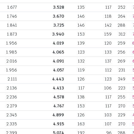
1.677
3.528
135
117
252
1.746
3.670
146
118
264
1.841
3.725
146
142
288
1.873
3.940
153
159
312
1.956
4.019
139
120
259
1.985
4.065
123
133
256
2.016
4.091
132
137
269
1.956
4.057
119
112
231
2.111
4.443
126
123
249
2.136
4.413
117
106
223
2.236
4.578
138
117
255
2.279
4.767
153
117
270
2.345
4.899
126
103
229
2.335
4.915
163
107
270
2.399
5.074
192
96
288