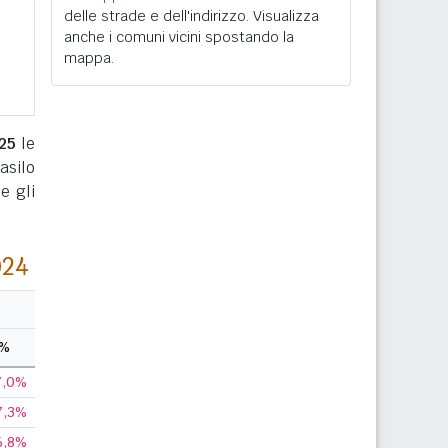
delle strade e dell'indirizzo. Visualizza
anche i comuni vicini spostando la
mappa.
25
le
(asilo
e gli
024
%
7,0%
7,3%
6,8%