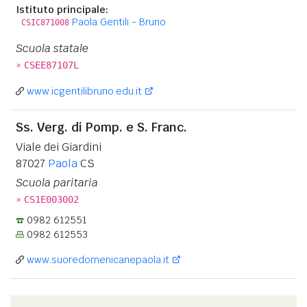
Istituto principale:
Paola Gentili - Bruno
CSIC871008
Scuola statale
»
CSEE87107L
www.icgentilibruno.edu.it
Ss. Verg. di Pomp. e S. Franc.
Viale dei Giardini
87027
Paola
CS
Scuola paritaria
»
CS1E003002
0982 612551
0982 612553
www.suoredomenicanepaola.it