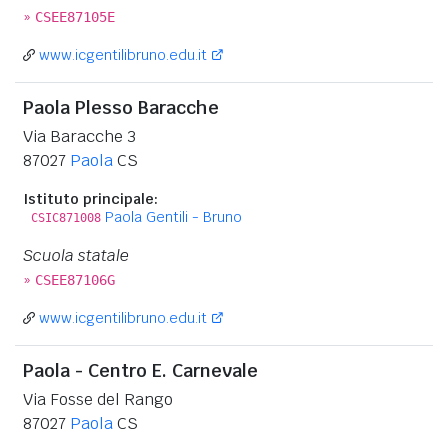
»
CSEE87105E
www.icgentilibruno.edu.it
Paola Plesso Baracche
Via Baracche 3
87027
Paola
CS
Istituto principale:
Paola Gentili - Bruno
CSIC871008
Scuola statale
»
CSEE87106G
www.icgentilibruno.edu.it
Paola - Centro E. Carnevale
Via Fosse del Rango
87027
Paola
CS