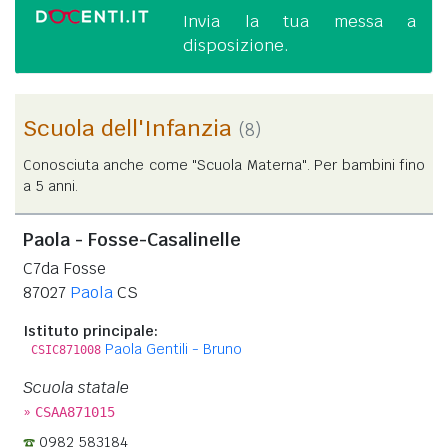
Invia la tua messa a
disposizione.
Scuola dell'Infanzia
(8)
Conosciuta anche come "Scuola Materna". Per bambini fino
a 5 anni.
Paola - Fosse-Casalinelle
C7da Fosse
87027
Paola
CS
Istituto principale:
Paola Gentili - Bruno
CSIC871008
Scuola statale
»
CSAA871015
0982 583184