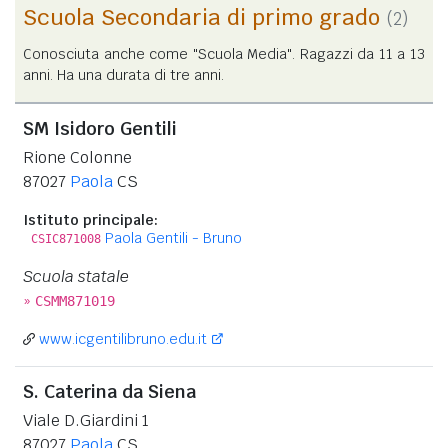
Scuola Secondaria di primo grado
(2)
Conosciuta anche come "Scuola Media". Ragazzi da 11 a 13
anni. Ha una durata di tre anni.
SM Isidoro Gentili
Rione Colonne
87027
Paola
CS
Istituto principale:
Paola Gentili - Bruno
CSIC871008
Scuola statale
»
CSMM871019
www.icgentilibruno.edu.it
S. Caterina da Siena
Viale D.Giardini 1
87027
Paola
CS