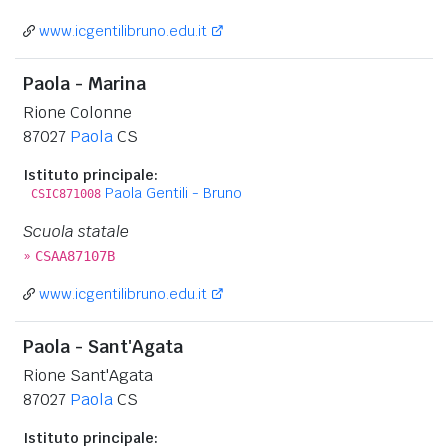
www.icgentilibruno.edu.it
Paola - Marina
Rione Colonne
87027
Paola
CS
Istituto principale:
Paola Gentili - Bruno
CSIC871008
Scuola statale
»
CSAA87107B
www.icgentilibruno.edu.it
Paola - Sant'Agata
Rione Sant'Agata
87027
Paola
CS
Istituto principale: