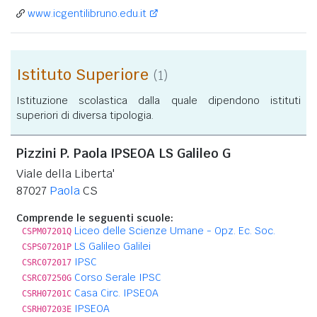
www.icgentilibruno.edu.it
Istituto Superiore
(1)
Istituzione scolastica dalla quale dipendono istituti
superiori di diversa tipologia.
Pizzini P. Paola IPSEOA LS Galileo G
Viale della Liberta'
87027
Paola
CS
Comprende le seguenti scuole:
Liceo delle Scienze Umane - Opz. Ec. Soc.
CSPM07201Q
LS Galileo Galilei
CSPS07201P
IPSC
CSRC072017
Corso Serale IPSC
CSRC07250G
Casa Circ. IPSEOA
CSRH07201C
IPSEOA
CSRH07203E