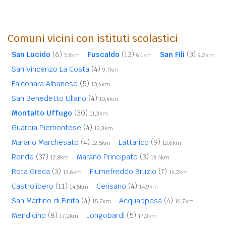
Comuni vicini con istituti scolastici
San Lucido
(6)
Fuscaldo
(13)
San Fili
(3)
5,8km
6,1km
9,2km
San Vincenzo La Costa
(4)
9,7km
Falconara Albanese
(5)
10,4km
San Benedetto Ullano
(4)
10,4km
Montalto Uffugo
(30)
11,3km
Guardia Piemontese
(4)
12,3km
Marano Marchesato
(4)
Lattarico
(9)
12,5km
12,6km
Rende
(37)
Marano Principato
(3)
12,8km
13,4km
Rota Greca
(3)
Fiumefreddo Bruzio
(7)
13,6km
14,2km
Castrolibero
(11)
Cerisano
(4)
14,5km
14,9km
San Martino di Finita
(4)
Acquappesa
(4)
15,7km
16,7km
Mendicino
(8)
Longobardi
(5)
17,2km
17,3km