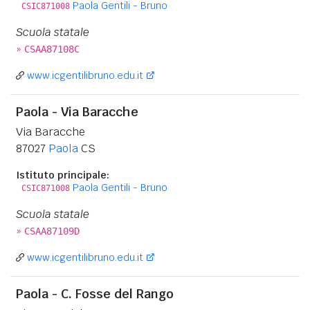
Paola Gentili - Bruno
CSIC871008
Scuola statale
»
CSAA87108C
www.icgentilibruno.edu.it
Paola - Via Baracche
Via Baracche
87027
Paola
CS
Istituto principale:
Paola Gentili - Bruno
CSIC871008
Scuola statale
»
CSAA87109D
www.icgentilibruno.edu.it
Paola - C. Fosse del Rango