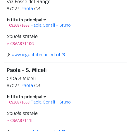
Via Fosse del Rango
87027
Paola
CS
Istituto principale:
Paola Gentili - Bruno
CSIC871008
Scuola statale
»
CSAA87110G
www.icgentilibruno.edu.it
Paola - S. Miceli
C/Da S.Miceli
87027
Paola
CS
Istituto principale:
Paola Gentili - Bruno
CSIC871008
Scuola statale
»
CSAA87111L