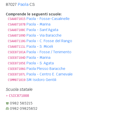
87027
Paola
CS
Comprende le seguenti scuole:
Paola - Fosse-Casalinelle
CSAA871015
Paola - Marina
CSAA87107B
Paola - Sant'Agata
CSAA87108C
Paola - Via Baracche
CSAA87109D
Paola - C. Fosse del Rango
CSAA87110G
Paola - S. Miceli
CSAA87111L
Paola - Fosse / Tenimento
CSEE87101A
Paola - Marina
CSEE87104D
Paola - S. Agata
CSEE87105E
Paola Plesso Baracche
CSEE87106G
Paola - Centro E. Carnevale
CSEE87107L
SM Isidoro Gentili
CSMM871019
Scuola statale
»
CSIC871008
0982 585215
0982 09825852