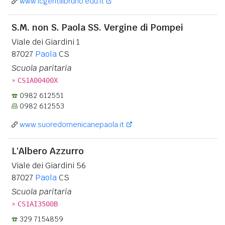
www.icgentilibruno.edu.it
S.M. non S. Paola SS. Vergine di Pompei
Viale dei Giardini 1
87027
Paola
CS
Scuola paritaria
»
CS1A00400X
0982 612551
0982 612553
www.suoredomenicanepaola.it
L'Albero Azzurro
Viale dei Giardini 56
87027
Paola
CS
Scuola paritaria
»
CS1AI3500B
329 7154859