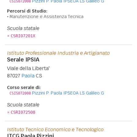
Pizzini P. Paola IPSEOA LS Galileo G
CSIS072008
Percorsi di Studio:
Manutenzione e Assistenza Tecnica
Scuola statale
»
CSRI07201X
Istituto Professionale Industria e Artigianato
Serale IPSIA
Viale della Liberta'
87027
Paola
CS
Corso serale di:
Pizzini P. Paola IPSEOA LS Galileo G
CSIS072008
Scuola statale
»
CSRI072508
Istituto Tecnico Economico e Tecnologico
ITCG Paola Pizzini