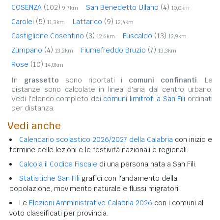
COSENZA
(102)
San Benedetto Ullano
(4)
9,7km
10,0km
Carolei
(5)
Lattarico
(9)
11,3km
12,4km
Castiglione Cosentino
(3)
Fuscaldo
(13)
12,6km
12,9km
Zumpano
(4)
Fiumefreddo Bruzio
(7)
13,2km
13,3km
Rose
(10)
14,0km
In
grassetto
sono riportati i
comuni confinanti
. Le
distanze sono calcolate in linea d'aria dal centro urbano.
Vedi l'elenco completo dei
comuni limitrofi a San Fili
ordinati
per distanza.
Vedi anche
Calendario scolastico 2026/2027 della Calabria
con inizio e
termine delle lezioni e le festività nazionali e regionali.
Calcola il Codice Fiscale
di una persona nata a San Fili.
Statistiche San Fili
grafici con l'andamento della
popolazione, movimento naturale e flussi migratori.
Le
Elezioni Amministrative Calabria 2026
con i comuni al
voto classificati per provincia.