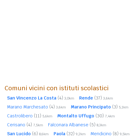
Comuni vicini con istituti scolastici
San Vincenzo La Costa
(4)
Rende
(37)
3,0km
3,6km
Marano Marchesato
(4)
Marano Principato
(3)
3,6km
5,1km
Castrolibero
(11)
Montalto Uffugo
(30)
5,6km
7,4km
Cerisano
(4)
Falconara Albanese
(5)
7,5km
8,3km
San Lucido
(6)
Paola
(32)
Mendicino
(8)
8,6km
9,2km
9,5km