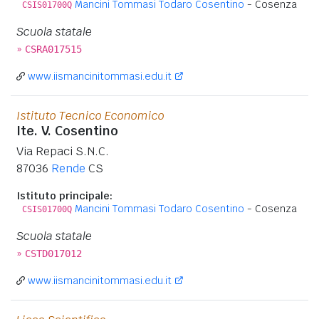
Mancini Tommasi Todaro Cosentino
- Cosenza
CSIS01700Q
Scuola statale
»
CSRA017515
www.iismancinitommasi.edu.it
Istituto Tecnico Economico
Ite. V. Cosentino
Via Repaci S.N.C.
87036
Rende
CS
Istituto principale:
Mancini Tommasi Todaro Cosentino
- Cosenza
CSIS01700Q
Scuola statale
»
CSTD017012
www.iismancinitommasi.edu.it