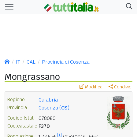
IT
CAL
Provincia di Cosenza
Mongrassano
Modifica
Condividi
Regione
Calabria
Provincia
Cosenza (
CS
)
Codice Istat
078080
Cod.catastale
F370
[1]
Popolazione
1.446
ab.
(01/01/2026 - Istat)