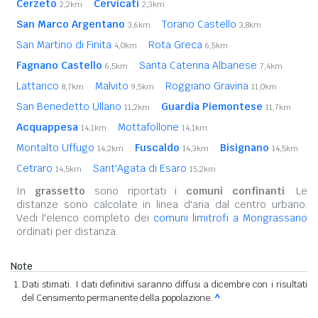
Cerzeto
Cervicati
2,2km
2,3km
San Marco Argentano
Torano Castello
3,6km
3,8km
San Martino di Finita
Rota Greca
4,0km
6,5km
Fagnano Castello
Santa Caterina Albanese
6,5km
7,4km
Lattarico
Malvito
Roggiano Gravina
8,7km
9,5km
11,0km
San Benedetto Ullano
Guardia Piemontese
11,2km
11,7km
Acquappesa
Mottafollone
14,1km
14,1km
Montalto Uffugo
Fuscaldo
Bisignano
14,2km
14,3km
14,5km
Cetraro
Sant'Agata di Esaro
14,5km
15,2km
In
grassetto
sono riportati i
comuni confinanti
. Le
distanze sono calcolate in linea d'aria dal centro urbano.
Vedi l'elenco completo dei
comuni limitrofi a Mongrassano
ordinati per distanza.
Note
Dati stimati. I dati definitivi saranno diffusi a dicembre con i risultati
del Censimento permanente della popolazione.
^