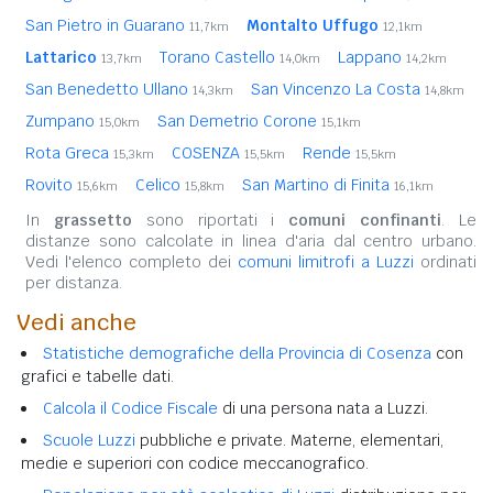
San Pietro in Guarano
Montalto Uffugo
11,7km
12,1km
Lattarico
Torano Castello
Lappano
13,7km
14,0km
14,2km
San Benedetto Ullano
San Vincenzo La Costa
14,3km
14,8km
Zumpano
San Demetrio Corone
15,0km
15,1km
Rota Greca
COSENZA
Rende
15,3km
15,5km
15,5km
Rovito
Celico
San Martino di Finita
15,6km
15,8km
16,1km
In
grassetto
sono riportati i
comuni confinanti
. Le
distanze sono calcolate in linea d'aria dal centro urbano.
Vedi l'elenco completo dei
comuni limitrofi a Luzzi
ordinati
per distanza.
Vedi anche
Statistiche demografiche della Provincia di Cosenza
con
grafici e tabelle dati.
Calcola il Codice Fiscale
di una persona nata a Luzzi.
Scuole Luzzi
pubbliche e private. Materne, elementari,
medie e superiori con codice meccanografico.