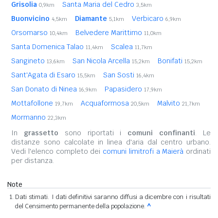
Grisolia
Santa Maria del Cedro
0,9km
3,5km
Buonvicino
Diamante
Verbicaro
4,5km
5,1km
6,9km
Orsomarso
Belvedere Marittimo
10,4km
11,0km
Santa Domenica Talao
Scalea
11,4km
11,7km
Sangineto
San Nicola Arcella
Bonifati
13,6km
15,2km
15,2km
Sant'Agata di Esaro
San Sosti
15,5km
16,4km
San Donato di Ninea
Papasidero
16,9km
17,9km
Mottafollone
Acquaformosa
Malvito
19,7km
20,5km
21,7km
Mormanno
22,3km
In
grassetto
sono riportati i
comuni confinanti
. Le
distanze sono calcolate in linea d'aria dal centro urbano.
Vedi l'elenco completo dei
comuni limitrofi a Maierà
ordinati
per distanza.
Note
Dati stimati. I dati definitivi saranno diffusi a dicembre con i risultati
del Censimento permanente della popolazione.
^