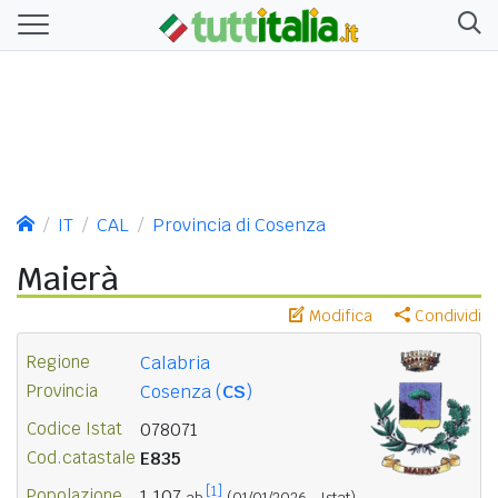
IT
CAL
Provincia di Cosenza
Maierà
Modifica
Condividi
Regione
Calabria
Provincia
Cosenza (
CS
)
Codice Istat
078071
Cod.catastale
E835
[1]
Popolazione
1.107
ab.
(01/01/2026 - Istat)