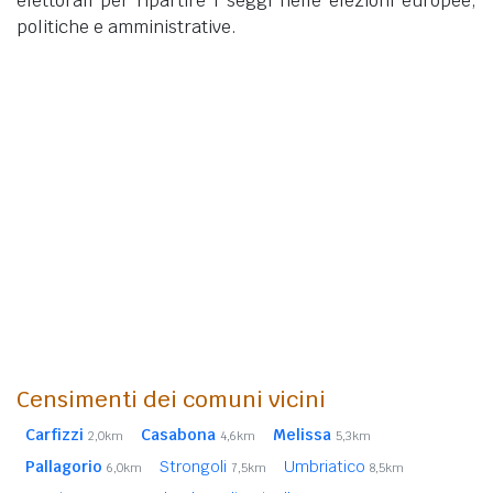
elettorali per ripartire i seggi nelle elezioni europee,
politiche e amministrative.
Censimenti dei comuni vicini
Carfizzi
Casabona
Melissa
2,0km
4,6km
5,3km
Pallagorio
Strongoli
Umbriatico
6,0km
7,5km
8,5km