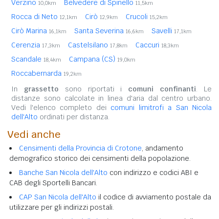
Verzino
Belvedere di Spinello
10,0km
11,5km
Rocca di Neto
Cirò
Crucoli
12,1km
12,9km
15,2km
Cirò Marina
Santa Severina
Savelli
16,1km
16,6km
17,1km
Cerenzia
Castelsilano
Caccuri
17,3km
17,8km
18,3km
Scandale
Campana (CS)
18,4km
19,0km
Roccabernarda
19,2km
In
grassetto
sono riportati i
comuni confinanti
. Le
distanze sono calcolate in linea d'aria dal centro urbano.
Vedi l'elenco completo dei
comuni limitrofi a San Nicola
dell'Alto
ordinati per distanza.
Vedi anche
Censimenti della Provincia di Crotone
, andamento
demografico storico dei censimenti della popolazione.
Banche San Nicola dell'Alto
con indirizzo e codici ABI e
CAB degli Sportelli Bancari.
CAP San Nicola dell'Alto
il codice di avviamento postale da
utilizzare per gli indirizzi postali.