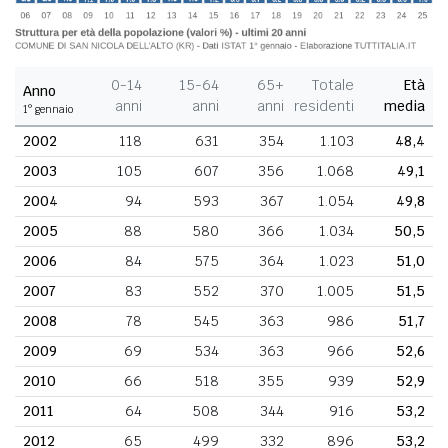
0-14
15-64
65+
Totale
Età
Anno
anni
anni
anni
residenti
media
1° gennaio
2002
118
631
354
1.103
48,4
2003
105
607
356
1.068
49,1
2004
94
593
367
1.054
49,8
2005
88
580
366
1.034
50,5
2006
84
575
364
1.023
51,0
2007
83
552
370
1.005
51,5
2008
78
545
363
986
51,7
2009
69
534
363
966
52,6
2010
66
518
355
939
52,9
2011
64
508
344
916
53,2
2012
65
499
332
896
53,2