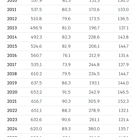
2010
537,9
81,3
151,3
136,5
2011
537,5
80,3
170,6
133,0
2012
510,8
79,6
173,5
136,5
2013
496,9
81,0
196,7
137,1
2014
492,3
82,3
228,6
143,8
2015
524,6
81,9
206,1
144,7
2016
560,7
76,1
212,9
131,4
2017
535,1
73,9
244,8
127,9
2018
610,2
79,5
234,5
144,7
2019
637,5
86,3
193,1
144,0
2020
653,2
91,5
242,9
146,5
2021
616,7
90,3
305,9
152,3
2022
651,1
88,3
278,9
132,1
2023
632,6
90,6
261,1
121,4
2024
620,0
89,3
380,0
135,7