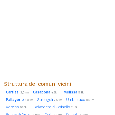
Struttura dei comuni vicini
Carfizzi
Casabona
Melissa
2,0km
4,6km
5,3km
Pallagorio
Strongoli
Umbriatico
6,0km
7,5km
8,5km
Verzino
Belvedere di Spinello
10,0km
11,5km
Rocca di Neto
Cirò
Crucoli
12,1km
12,9km
15,2km