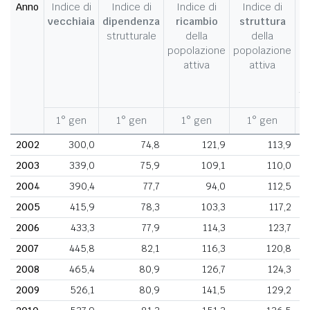
Anno
Indice di
Indice di
Indice di
Indice di
I
vecchiaia
dipendenza
ricambio
struttura
strutturale
della
della
c
popolazione
popolazione
d
attiva
attiva
d
fe
1° gen
1° gen
1° gen
1° gen
1
2002
300,0
74,8
121,9
113,9
2003
339,0
75,9
109,1
110,0
2004
390,4
77,7
94,0
112,5
2005
415,9
78,3
103,3
117,2
2006
433,3
77,9
114,3
123,7
2007
445,8
82,1
116,3
120,8
2008
465,4
80,9
126,7
124,3
2009
526,1
80,9
141,5
129,2