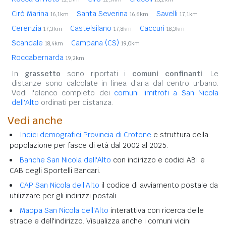
Cirò Marina
Santa Severina
Savelli
16,1km
16,6km
17,1km
Cerenzia
Castelsilano
Caccuri
17,3km
17,8km
18,3km
Scandale
Campana (CS)
18,4km
19,0km
Roccabernarda
19,2km
In
grassetto
sono riportati i
comuni confinanti
. Le
distanze sono calcolate in linea d'aria dal centro urbano.
Vedi l'elenco completo dei
comuni limitrofi a San Nicola
dell'Alto
ordinati per distanza.
Vedi anche
Indici demografici Provincia di Crotone
e struttura della
popolazione per fasce di età dal 2002 al 2025.
Banche San Nicola dell'Alto
con indirizzo e codici ABI e
CAB degli Sportelli Bancari.
CAP San Nicola dell'Alto
il codice di avviamento postale da
utilizzare per gli indirizzi postali.
Mappa San Nicola dell'Alto
interattiva con ricerca delle
strade e dell'indirizzo. Visualizza anche i comuni vicini