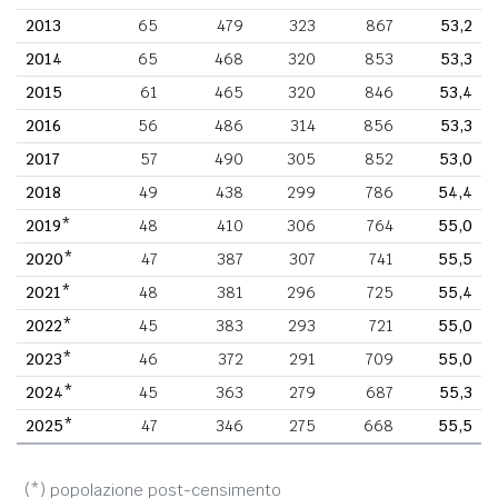
2013
65
479
323
867
53,2
2014
65
468
320
853
53,3
2015
61
465
320
846
53,4
2016
56
486
314
856
53,3
2017
57
490
305
852
53,0
2018
49
438
299
786
54,4
2019*
48
410
306
764
55,0
2020*
47
387
307
741
55,5
2021*
48
381
296
725
55,4
2022*
45
383
293
721
55,0
2023*
46
372
291
709
55,0
2024*
45
363
279
687
55,3
2025*
47
346
275
668
55,5
(*) popolazione post-censimento