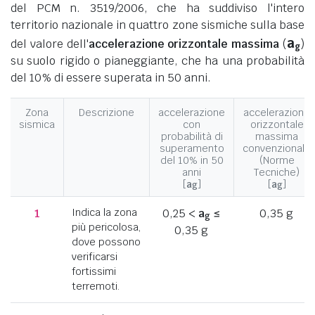
del PCM n. 3519/2006, che ha suddiviso l'intero
territorio nazionale in quattro zone sismiche sulla base
a
del valore dell'
accelerazione orizzontale massima
(
)
g
su suolo rigido o pianeggiante, che ha una probabilità
del 10% di essere superata in 50 anni.
Zona
Descrizione
accelerazione
accelerazione
sismica
con
orizzontale
probabilità di
massima
superamento
convenzionale
del 10% in 50
(Norme
anni
Tecniche)
[
a
]
[
a
]
g
g
1
Indica la zona
0,25 <
a
≤
0,35 g
g
più pericolosa,
0,35 g
dove possono
verificarsi
fortissimi
terremoti.