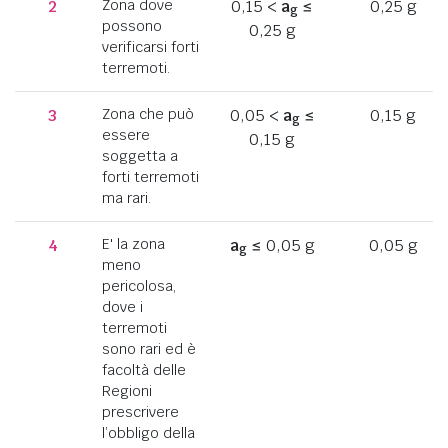
2
Zona dove
0,15 <
a
≤
0,25 g
g
possono
0,25 g
verificarsi forti
terremoti.
3
Zona che può
0,05 <
a
≤
0,15 g
g
essere
0,15 g
soggetta a
forti terremoti
ma rari.
4
E' la zona
a
≤ 0,05 g
0,05 g
g
meno
pericolosa,
dove i
terremoti
sono rari ed è
facoltà delle
Regioni
prescrivere
l’obbligo della