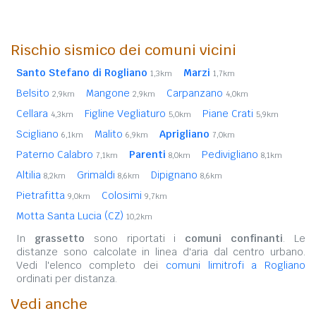
Rischio sismico dei comuni vicini
Santo Stefano di Rogliano
Marzi
1,3km
1,7km
Belsito
Mangone
Carpanzano
2,9km
2,9km
4,0km
Cellara
Figline Vegliaturo
Piane Crati
4,3km
5,0km
5,9km
Scigliano
Malito
Aprigliano
6,1km
6,9km
7,0km
Paterno Calabro
Parenti
Pedivigliano
7,1km
8,0km
8,1km
Altilia
Grimaldi
Dipignano
8,2km
8,6km
8,6km
Pietrafitta
Colosimi
9,0km
9,7km
Motta Santa Lucia (CZ)
10,2km
In
grassetto
sono riportati i
comuni confinanti
. Le
distanze sono calcolate in linea d'aria dal centro urbano.
Vedi l'elenco completo dei
comuni limitrofi a Rogliano
ordinati per distanza.
Vedi anche