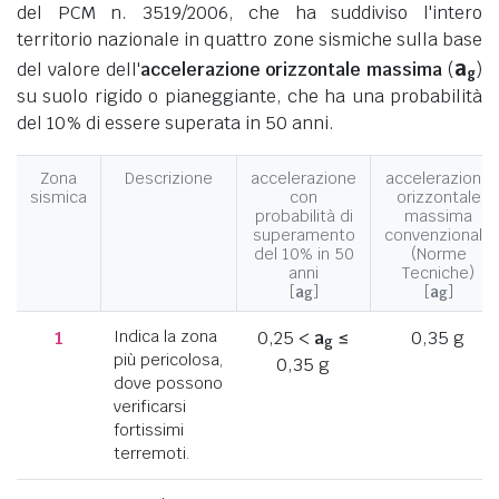
del PCM n. 3519/2006, che ha suddiviso l'intero
territorio nazionale in quattro zone sismiche sulla base
a
del valore dell'
accelerazione orizzontale massima
(
)
g
su suolo rigido o pianeggiante, che ha una probabilità
del 10% di essere superata in 50 anni.
Zona
Descrizione
accelerazione
accelerazione
sismica
con
orizzontale
probabilità di
massima
superamento
convenzionale
del 10% in 50
(Norme
anni
Tecniche)
[
a
]
[
a
]
g
g
1
Indica la zona
0,25 <
a
≤
0,35 g
g
più pericolosa,
0,35 g
dove possono
verificarsi
fortissimi
terremoti.