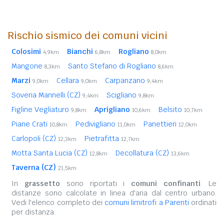
Rischio sismico dei comuni vicini
Colosimi
Bianchi
Rogliano
4,9km
6,8km
8,0km
Mangone
Santo Stefano di Rogliano
8,3km
8,6km
Marzi
Cellara
Carpanzano
9,0km
9,0km
9,4km
Soveria Mannelli (CZ)
Scigliano
9,4km
9,8km
Figline Vegliaturo
Aprigliano
Belsito
9,8km
10,6km
10,7km
Piane Crati
Pedivigliano
Panettieri
10,8km
11,0km
12,0km
Carlopoli (CZ)
Pietrafitta
12,3km
12,7km
Motta Santa Lucia (CZ)
Decollatura (CZ)
12,8km
13,6km
Taverna (CZ)
21,5km
In
grassetto
sono riportati i
comuni confinanti
. Le
distanze sono calcolate in linea d'aria dal centro urbano.
Vedi l'elenco completo dei
comuni limitrofi a Parenti
ordinati
per distanza.