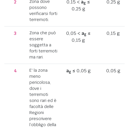
2
Zona dove
0,15 <
a
≤
0,25 g
g
possono
0,25 g
verificarsi forti
terremoti.
3
Zona che può
0,05 <
a
≤
0,15 g
g
essere
0,15 g
soggetta a
forti terremoti
ma rari.
4
E' la zona
a
≤ 0,05 g
0,05 g
g
meno
pericolosa,
dove i
terremoti
sono rari ed è
facoltà delle
Regioni
prescrivere
l’obbligo della