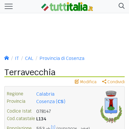
IT
CAL
Provincia di Cosenza
Terravecchia
Modifica
Condividi
Regione
Calabria
Provincia
Cosenza (
CS
)
Codice Istat
078147
Cod.catastale
L134
[1]
Popolazione
553
ab.
(01/01/2026 - Istat)