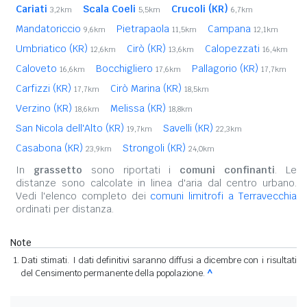
Cariati
Scala Coeli
Crucoli (KR)
3,2km
5,5km
6,7km
Mandatoriccio
Pietrapaola
Campana
9,6km
11,5km
12,1km
Umbriatico (KR)
Cirò (KR)
Calopezzati
12,6km
13,6km
16,4km
Caloveto
Bocchigliero
Pallagorio (KR)
16,6km
17,6km
17,7km
Carfizzi (KR)
Cirò Marina (KR)
17,7km
18,5km
Verzino (KR)
Melissa (KR)
18,6km
18,8km
San Nicola dell'Alto (KR)
Savelli (KR)
19,7km
22,3km
Casabona (KR)
Strongoli (KR)
23,9km
24,0km
In
grassetto
sono riportati i
comuni confinanti
. Le
distanze sono calcolate in linea d'aria dal centro urbano.
Vedi l'elenco completo dei
comuni limitrofi a Terravecchia
ordinati per distanza.
Note
Dati stimati. I dati definitivi saranno diffusi a dicembre con i risultati
del Censimento permanente della popolazione.
^