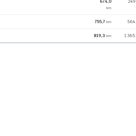
674,0
249
km
755,7
564
km
819,3
1.365
km