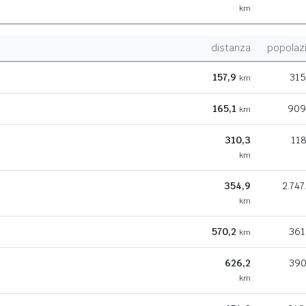
km
distanza
popolaz
157,9
315
km
165,1
909
km
310,3
118
km
354,9
2.747
km
570,2
361
km
626,2
390
km