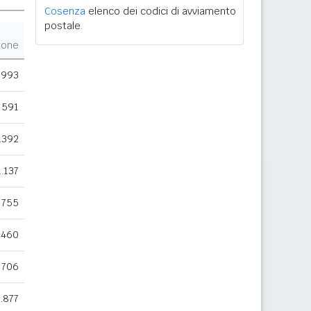
Cosenza
elenco dei codici di avviamento
postale.
ione
.993
591
.392
1.137
755
.460
706
1.877