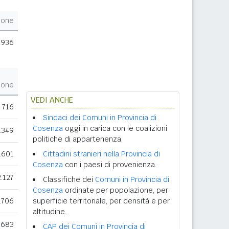
ione
.936
ione
VEDI ANCHE
716
Sindaci dei Comuni in Provincia di
Cosenza
oggi in carica con le coalizioni
.349
politiche di appartenenza.
.601
Cittadini stranieri nella Provincia di
Cosenza
con i paesi di provenienza.
2.127
Classifiche dei
Comuni in Provincia di
Cosenza
ordinate per popolazione, per
.706
superficie territoriale, per densità e per
altitudine.
.683
CAP dei Comuni in Provincia di