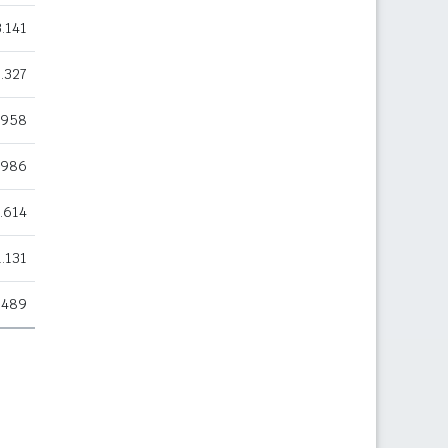
3.141
.327
.958
.986
.614
1.131
.489