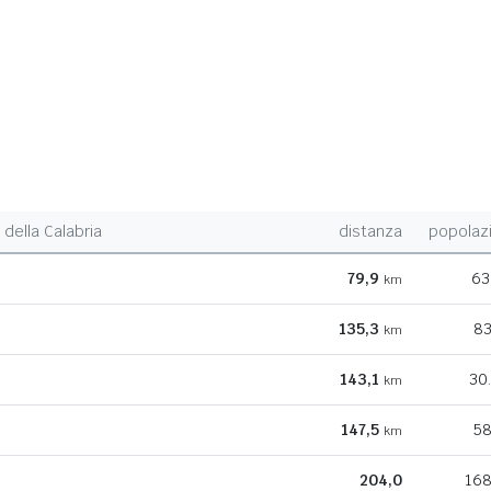
della Calabria
distanza
popolaz
79,9
63
km
135,3
83
km
143,1
30
km
147,5
58
km
204,0
168