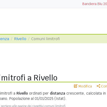
Bandiera Blu 2
tenza
Rivello
Comuni limitrofi
mitrofi a Rivello
Modifica
Cond
imitrofi a
Rivello
ordinati per
distanza
crescente, calcolata i
bano. Popolazione al 01/01/2025 (Istat).
 portano alle pagine dei rispettivi comuni limitrofi.