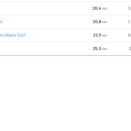
20,4
3
km
A)
20,8
1
km
rcellana (SA)
22,5
6
km
25,3
2
km