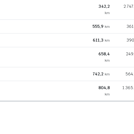
342,2
2.747
km
555,9
361
km
611,3
390
km
658,4
249
km
742,2
564
km
804,8
1.365
km