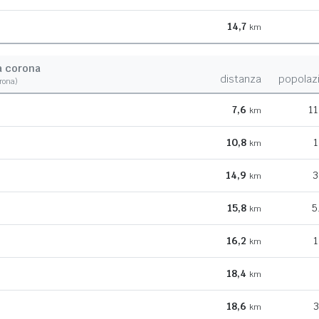
14,7
km
a corona
distanza
popolaz
orona)
7,6
11
km
10,8
1
km
14,9
3
km
15,8
5
km
16,2
1
km
18,4
km
18,6
3
km