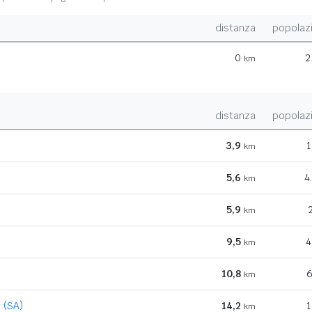
distanza
popolaz
0
2
km
distanza
popolaz
3,9
1
km
5,6
4
km
5,9
km
9,5
4
km
10,8
6
km
 (SA)
14,2
1
km