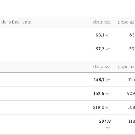
della Basilicata
distanza
popolaz
63,1
63
km
97,2
59
km
distanza
popolaz
148,1
315
km
152,6
909
km
219,0
168
km
294,8
118
km